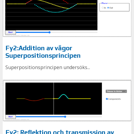
Fy2:Addition av vågor
Superpositionsprincipen
Superpositionsprincipen undersöks...
Fy2: Reflektion och transmission av