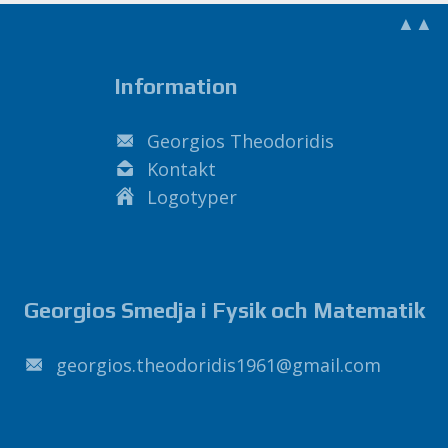
▲▲
Information
Georgios Theodoridis
Kontakt
Logotyper
Georgios Smedja i Fysik och Matematik
1691sidirodoeht.soigroeg
@
liamg
.
moc