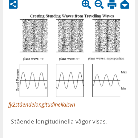
fy2ståendelongitudinellaisvn
Stå­en­de lon­gi­tu­di­nel­la vå­gor vi­sas.