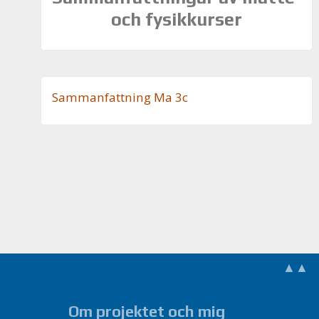
och fysikkurser
Sam­man­fatt­ning Ma 3c
▲▲
Om projektet och mig