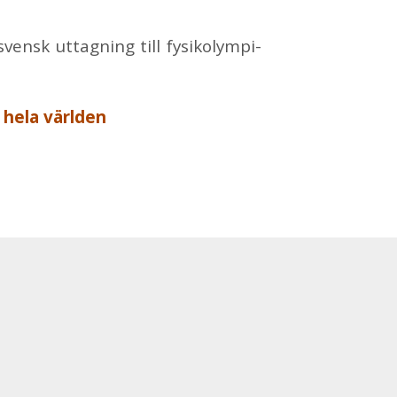
vensk ut­tag­ning till fy­si­ko­lym­pi­
r hela värl­den