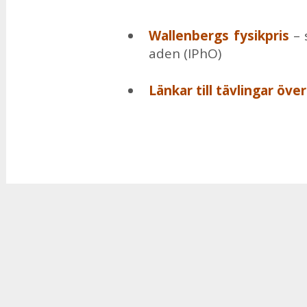
Wal­len­bergs fy­sik­pris
– s
a­den (IPhO)
Län­kar till täv­ling­ar öve