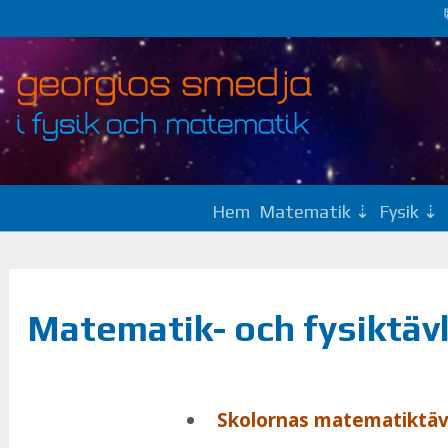
Hem
Matematik
Fysik
Matematik- och fysiktäv
Sko­lor­nas ma­te­ma­tik­täv