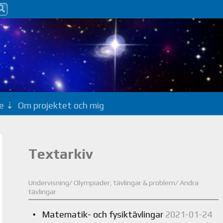
e
Om projektet och mig
Textarkiv
Undervisning/ Olympiader, tävlingar & problem/ Andra
tävlingar
Matematik- och fysiktävlingar
2021-01-24