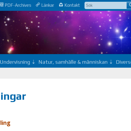
PDF-Archives
Länkar
Kontakt
Undervisning
Natur, samhälle & människan
Divers
lingar
­ling