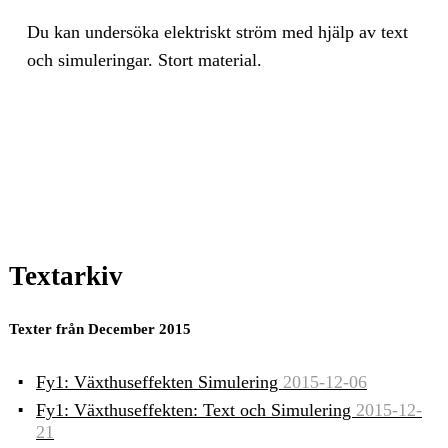
Du kan un­der­sö­ka elekt­riskt ström med hjälp av text
och si­mu­le­ring­ar. Stort ma­te­ri­al.
Textarkiv
Texter från December 2015
Fy1: Växthuseffekten Simulering
2015-12-06
Fy1: Växthuseffekten: Text och Simulering
2015-12-
21