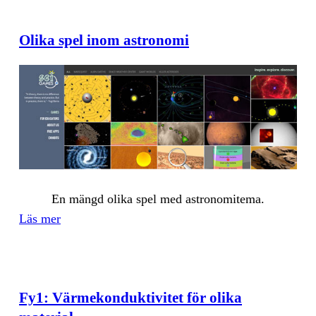
Olika spel inom astronomi
En mängd oli­ka spel med ast­ro­no­mi­te­ma.
Läs mer
Fy1: Värmekonduktivitet för olika