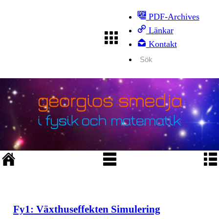
PDF-Archives
Länkar
Kontakt
Fy1: Växthuseffekten Simulering