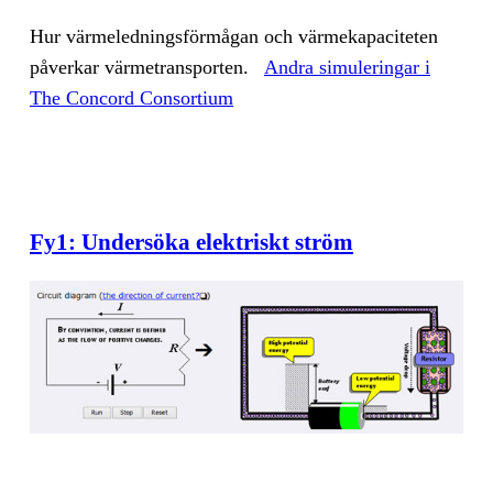
Hur vär­me­led­nings­för­må­gan och vär­me­ka­pa­ci­te­ten
på­ver­kar vär­me­trans­por­ten.
And­ra si­mu­le­ring­ar i
The Con­cord Con­sor­ti­um
Fy1: Undersöka elektriskt ström