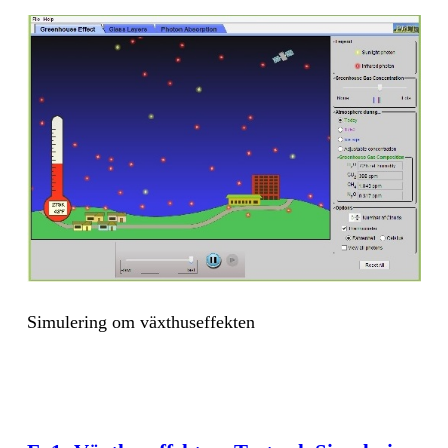
Si­mu­le­ring om växt­hu­sef­fek­ten