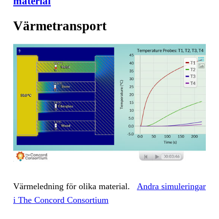
material
Värmetransport
Vär­me­led­ning för oli­ka ma­te­ri­al.
And­ra si­mu­le­ring­ar
i The Con­cord Con­sor­ti­um