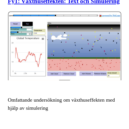
Fy1: Växthuseffekten: Text och Simulering
Om­fat­tan­de un­der­sök­ning om växt­hu­sef­fek­ten med
hjälp av si­mu­le­ring