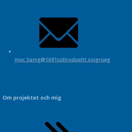
moc
.
liamg
@
1691sidirodoeht.soigroeg
Om projektet och mig