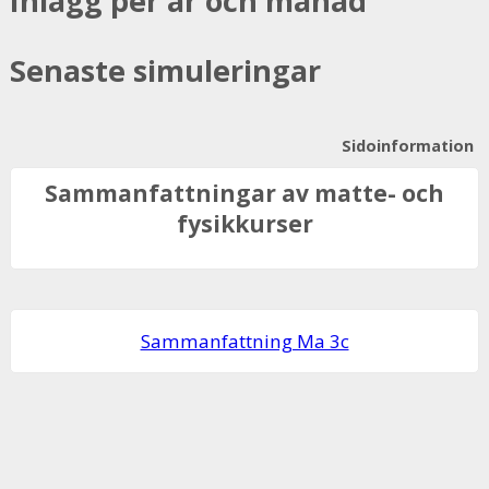
Inlägg per år och månad
Senaste simuleringar
Sidoinformation
Sammanfattningar av matte- och
fysikkurser
Sam­man­fatt­ning Ma 3c