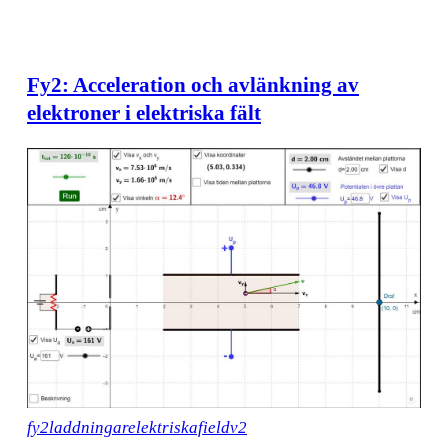
Fy2: Acceleration och avlänkning av
elektroner i elektriska fält
fy2laddningarelektriskafieldv2