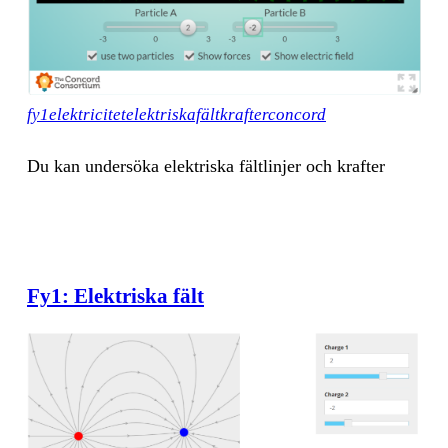
fy1elektricitetelektriskafältkrafterconcord
Du kan un­der­sö­ka elekt­ris­ka fält­lin­jer och kraf­ter
Fy1: Elektriska fält