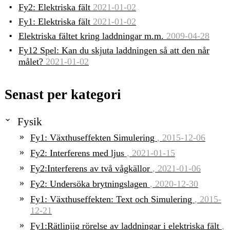
Fy2: Elektriska fält
2021-01-02
Fy1: Elektriska fält
2021-01-02
Elektriska fältet kring laddningar m.m.
2009-04-28
Fy12 Spel: Kan du skjuta laddningen så att den når
målet?
2021-01-02
Senast per kategori
Fysik
Fy1: Växthuseffekten Simulering
, 2015-12-06
Fy2: Interferens med ljus
, 2021-01-15
Fy2:Interferens av två vågkällor
, 2021-01-06
Fy2: Undersöka brytningslagen
, 2020-12-30
Fy1: Växthuseffekten: Text och Simulering
, 2015-
12-21
Fy1:Rätlinjig rörelse av laddningar i elektriska fält
,