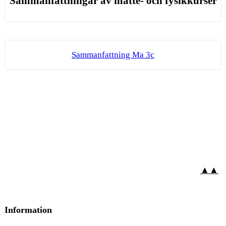
Sammanfattningar av matte- och fysikkurser
Sam­man­fatt­ning Ma 3c
▲▲
Information