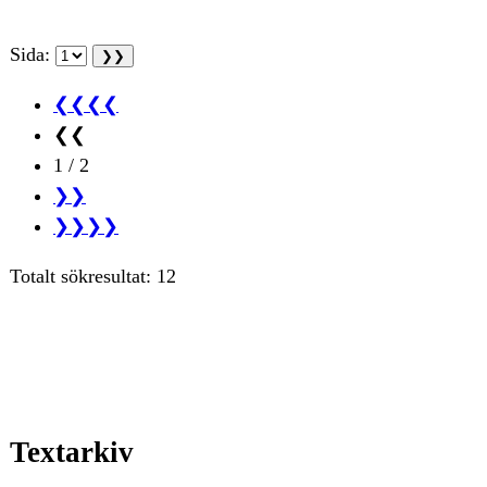
Sida:
❮❮❮❮
❮❮
1 / 2
❯❯
❯❯❯❯
Totalt sökresultat: 12
Textarkiv