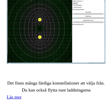
Det finns många fär­di­ga kon­stel­la­tio­ner att väl­ja från.
Du kan ock­så flyt­ta runt ladd­ning­ar­na
Läs mer