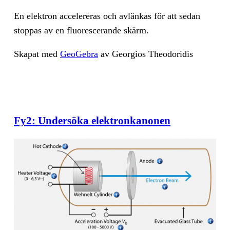
En elektron ac­ce­le­re­ras och av­län­kas för att se­dan
stop­pas av en flu­o­re­sce­ran­de skärm.
Ska­pat med
Geo­Ge­bra
av Ge­or­gi­os The­odo­ri­dis
Fy2: Undersöka elektronkanonen