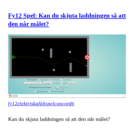
Fy12 Spel: Kan du skjuta laddningen så att
den når målet?
fy12elektriskafältspelconcord6
Kan du skju­ta ladd­ning­en så att den når må­let?