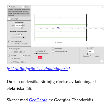
fy12rätlinjigrörelseavladdningarief
Du kan un­der­sö­ka rät­lin­jig rö­rel­se av ladd­ning­ar i
elekt­ris­ka fält.
Ska­pat med
Geo­Ge­bra
av Ge­or­gi­os The­odo­ri­dis