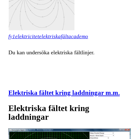
fy1elektricitetelektriskafältacademo
Du kan un­der­sö­ka elekt­ris­ka fält­lin­jer.
Elektriska fältet kring laddningar m.m.
Elektriska fältet kring
laddningar