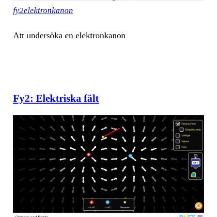
fy2elektronkanon
Att un­der­sö­ka en elektron­ka­non
Fy2: Elektriska fält