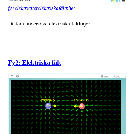
fy1elektricitetelektriskafältphet
Du kan un­der­sö­ka elekt­ris­ka fält­lin­jer.
Fy2: Elektriska fält