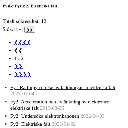
Fysik/ Fysik 2/ Elektriska fält
Totalt sökresultat: 12
Sida:
❮❮❮❮
❮❮
1 / 2
❯❯
❯❯❯❯
Fy1:Rätlinjig rörelse av laddningar i elektriska fält
2023-01-04
Fy2: Acceleration och avlänkning av elektroner i
elektriska fält
2019-08-25
Fy2: Undersöka elektronkanonen
2022-04-03
Fy2: Elektriska fält
2021-01-02