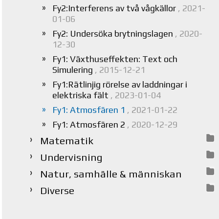
Fy2:Interferens av två vågkällor
, 2021-
01-06
Fy2: Undersöka brytningslagen
, 2020-
12-30
Fy1: Växthuseffekten: Text och
Simulering
, 2015-12-21
Fy1:Rätlinjig rörelse av laddningar i
elektriska fält
, 2023-01-04
Fy1: Atmosfären 1
, 2021-01-22
Fy1: Atmosfären 2
, 2020-12-29
Matematik
Undervisning
Natur, samhälle & människan
Diverse