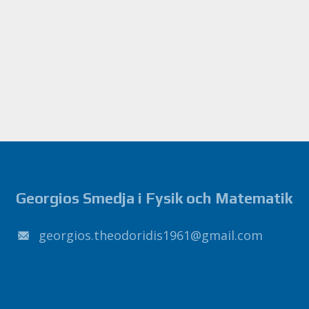
Georgios Smedja i Fysik och Matematik
1691sidirodoeht.soigroeg
@
liamg
.
moc