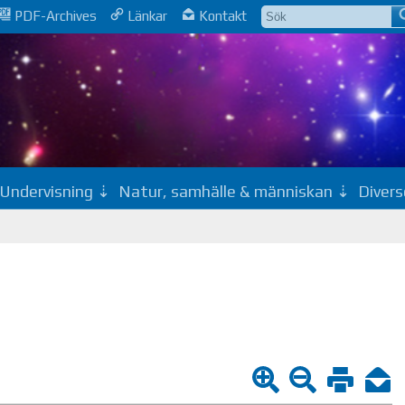
PDF-Archives
Länkar
Kontakt
Undervisning
Natur, samhälle & människan
Divers