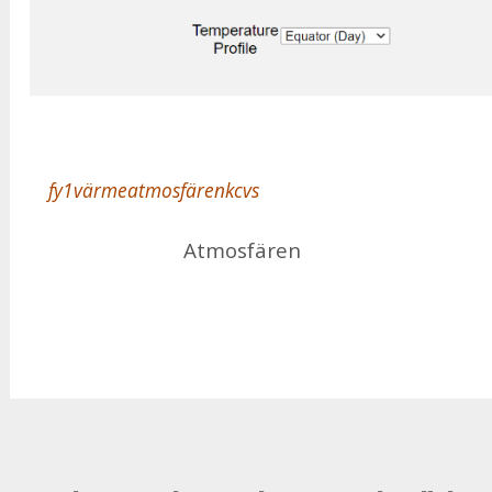
fy1värmeatmosfärenkcvs
At­mo­sfä­ren