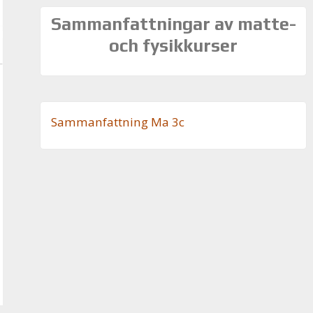
Sammanfattningar av matte-
och fysikkurser
Sam­man­fatt­ning Ma 3c