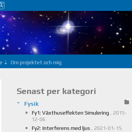
e
Om projektet och mig
Senast per kategori
Fysik
Fy1: Växthuseffekten Simulering
, 2015-
12-06
Fy2: Interferens med ljus
, 2021-01-15