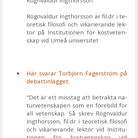
Rögn­val­dur Ingt­hors­son
Rögn­val­dur Ingt­hors­son är fil.dr i te­
o­re­tisk fi­lo­so­fi och vi­ka­ri­e­ran­de lek­
tor på In­sti­tu­tio­nen för kost­ve­ten­
skap vid Umeå uni­ver­si­tet
Här sva­rar Tor­björn Fa­ger­ström på
de­bat­tin­läg­get.
"Det är ett miss­tag att be­trak­ta na­
tur­ve­ten­ska­pen som en fö­re­bild för
all ve­ten­skap. Så skrev Rögn­val­dur
Ingt­hors­son, fil.dr i te­o­re­tisk fi­lo­so­fi
och vi­ka­ri­e­ran­de lek­tor vid In­sti­tu­
tio­nen för kost­ve­ten­skap vid