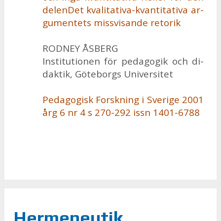
de­len­Det kva­li­ta­ti­va-kvan­ti­ta­ti­va ar­
gu­men­tets miss­vi­san­de re­to­rik
ROD­NEY ÅSBERG
In­sti­tu­tio­nen för pe­da­go­gik och di­
dak­tik, Gö­te­borgs Uni­ver­si­tet
Pe­da­go­gisk Forsk­ning i Sve­ri­ge 2001
årg 6 nr 4 s 270-292 issn 1401-6788
Hermeneutik