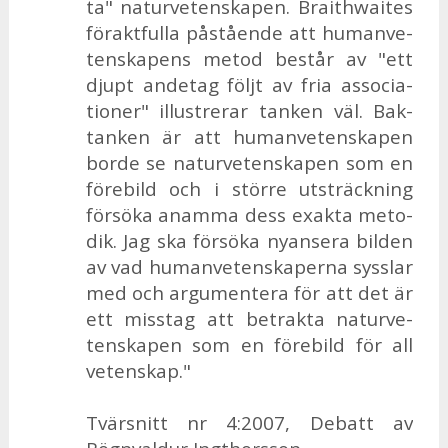
ta" na­tur­ve­ten­ska­pen. Brait­h­wai­tes
för­akt­ful­la på­stå­en­de att hu­man­ve­
ten­ska­pens me­tod be­står av "ett
djupt an­de­tag följt av fria as­so­ci­a­
tio­ner" il­lu­stre­rar tan­ken väl. Bak­
tan­ken är att hu­man­ve­ten­ska­pen
bor­de se na­tur­ve­ten­ska­pen som en
fö­re­bild och i stör­re ut­sträck­ning
för­sö­ka anam­ma dess ex­ak­ta me­to­
dik. Jag ska för­sö­ka ny­an­se­ra bil­den
av vad hu­man­ve­ten­ska­per­na syss­lar
med och ar­gu­men­te­ra för att det är
ett miss­tag att be­trak­ta na­tur­ve­
ten­ska­pen som en fö­re­bild för all
ve­ten­skap."
Tvär­snitt nr 4:2007, De­batt av