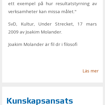
ett ex­em­pel på hur ­re­sul­tat­s­tyr­ning av
verk­sam­he­ter kan mis­sa må­let."
SvD, Kul­tur, Un­der Strec­ket, 17 mars
2009 av Jo­a­kim Mo­lan­der.
Jo­a­kim Mo­lan­der är fil dr i fi­lo­so­fi
Läs mer
Kunskapsansats