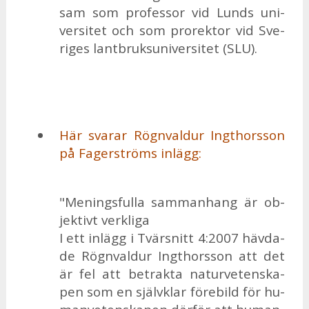
sam som pro­fes­sor vid Lunds uni­
ver­si­tet och som pro­rek­tor vid Sve­
ri­ges lant­bruks­u­ni­ver­si­tet (SLU).
Här sva­rar Rögn­val­dur Ingt­hors­son
på Fa­ger­ströms in­lägg:
"Me­nings­ful­la sam­man­hang är ob­
jek­tivt verk­li­ga
I ett in­lägg i Tvär­snitt 4:2007 häv­da­
de Rögn­val­dur Ingt­hors­son att det
är fel att be­trak­ta na­tur­ve­ten­ska­
pen som en själv­klar fö­re­bild för hu­