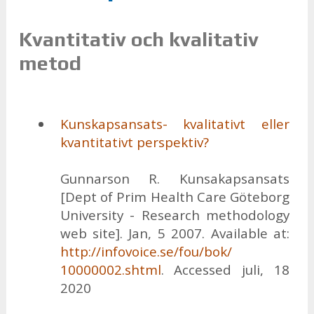
Kvantitativ och kvalitativ
metod
Kun­skaps­an­sats- kva­li­ta­tivt el­ler
kvan­ti­ta­tivt per­spek­tiv?
Gun­nar­son R. Kun­sa­kapsan­sats
[Dept of Prim He­alth Care Gö­te­borg
Uni­ver­si­ty - Re­se­arch met­ho­do­lo­gy
web site]. Jan, 5 2007. Avai­lab­le at:
http://​in­fo­vo­ice.se/​fou/​bok/​
10000002.shtml
. Ac­ces­sed juli, 18
2020