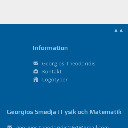
▲▲
Information
Georgios Theodoridis
Kontakt
Logotyper
Georgios Smedja i Fysik och Matematik
1691sidirodoeht.soigroeg
@
liamg
.
moc