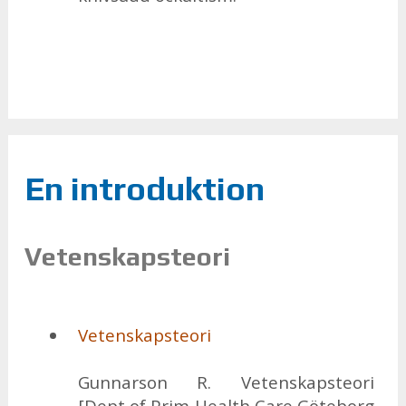
En introduktion
Vetenskapsteori
Ve­ten­skaps­te­o­ri
Gun­nar­son R. Ve­ten­skaps­te­o­ri