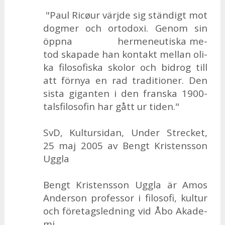
"Paul Ricøur värj­de sig stän­digt mot
dog­mer och or­to­doxi. Ge­nom sin
öpp­na her­me­ne­u­tis­ka me­
tod ska­pa­de han kon­takt mel­lan oli­
ka fi­lo­so­fis­ka sko­lor och bi­drog till
att för­nya en rad tra­di­tio­ner. Den
sista gi­gan­ten i den frans­ka 1900-
tals­fi­lo­so­fin har gått ur ti­den."
SvD, Kul­tur­si­dan, Un­der Strec­ket,
25 maj 2005 av Bengt Kris­tens­son
Ugg­la
Bengt Kris­tens­son Ugg­la är Amos
An­der­son pro­fes­sor i fi­lo­so­fi, kul­tur
och fö­re­tags­led­ning vid Åbo Aka­de­
mi