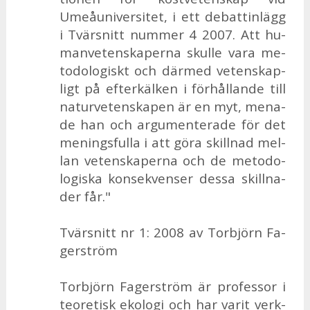
Umeåu­ni­ver­si­tet, i ett de­bat­tin­lägg
i Tvär­snitt num­mer 4 2007. Att hu­
man­ve­ten­ska­per­na skul­le vara me­
to­do­lo­giskt och där­med ve­ten­skap­
ligt på ef­ter­käl­ken i för­hål­lan­de till
na­tur­ve­ten­ska­pen är en myt, me­na­
de han och ar­gu­men­te­ra­de för det
me­nings­ful­la i att göra skill­nad mel­
lan ve­ten­ska­per­na och de me­to­do­
lo­gis­ka kon­se­kven­ser des­sa skill­na­
der får."
Tvär­snitt nr 1: 2008 av Tor­björn Fa­
ger­ström
Tor­björn Fa­ger­ström är pro­fes­sor i
te­o­re­tisk eko­lo­gi och har va­rit verk­