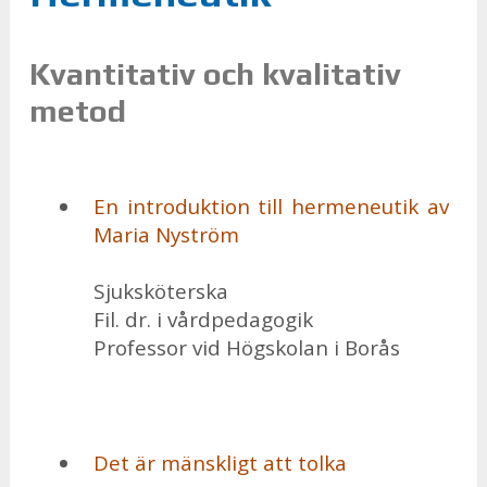
Kvantitativ och kvalitativ
metod
En in­tro­duk­tion till her­me­ne­u­tik av
Ma­ria Ny­ström
Sjuk­skö­ters­ka
Fil. dr. i vård­pe­da­go­gik
Pro­fes­sor vid Hög­sko­lan i Borås
Det är mänsk­ligt att tol­ka