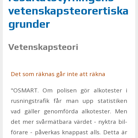
vetenskapsteorertiska
grunder
Vetenskapsteori
Det som räk­nas går inte att räk­na
"OS­MART. Om po­li­sen gör al­ko­tes­ter i
rus­nings­tra­fik får man upp sta­tisti­ken
vad gäl­ler ge­nom­för­da al­ko­tes­ter. Men
det mer svår­mät­ba­ra vär­det - nykt­ra bil­
fö­ra­re - på­ver­kas knap­past alls. Det­ta är