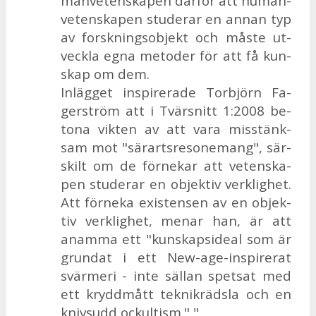
man­ve­ten­ska­pen där­för att hu­man­
ve­ten­ska­pen stu­de­rar en an­nan typ
av forsk­nings­ob­jekt och mås­te ut­
veck­la egna me­to­der för att få kun­
skap om dem.
In­läg­get in­spi­re­ra­de Tor­björn Fa­
ger­ström att i Tvär­snitt 1:2008 be­
to­na vik­ten av att vara miss­tänk­
sam mot "särarts­re­so­ne­mang", sär­
skilt om de för­ne­kar att ve­ten­ska­
pen stu­de­rar en ob­jek­tiv verk­lig­het.
Att för­ne­ka ex­i­sten­sen av en ob­jek­
tiv verk­lig­het, me­nar han, är att
anam­ma ett "kun­skaps­i­de­al som är
grun­dat i ett New-age-in­spi­re­rat
svär­me­ri - inte säl­lan spet­sat med
ett krydd­mått tek­nikräds­la och en
knivsudd oc­kul­tism." "