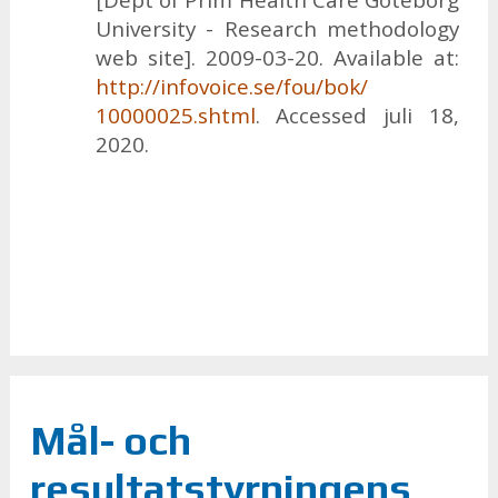
[Dept of Prim He­alth Care Gö­te­borg
Uni­ver­si­ty - Re­se­arch met­ho­do­lo­gy
web site]. 2009-03-20. Avai­lab­le at:
http://​in­fo­vo­ice.se/​fou/​bok/​
10000025.shtml
. Ac­ces­sed juli 18,
2020.
Mål- och
resultatstyrningens