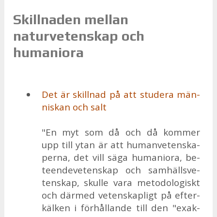
Skillnaden mellan
naturvetenskap och
humaniora
Det är skill­nad på att stu­de­ra män­
ni­skan och salt
"En myt som då och då kom­mer
upp till ytan är att hu­man­ve­ten­ska­
per­na, det vill säga hu­ma­nio­ra, be­
te­en­de­ve­ten­skap och sam­hälls­ve­
ten­skap, skul­le vara me­to­do­lo­giskt
och där­med ve­ten­skap­ligt på ef­ter­
käl­ken i för­hål­lan­de till den "ex­ak­