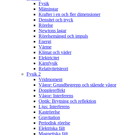
Fysik
Mätningar
Krafter i en och fler dimensioner
Densitet och tryck
Rörelse
Newtons lagar
Rörelsemängd och impuls
Energi
Värme
Klimat och väder
Elektricitet
Kärnfysik
Relativitetsteori
Fysik 2
Vridmoment
Vågor: Grundbegrepp och stående vågor
Dopplereffekt
Vågor: Interferens
Optik: Brytning och reflektion
Ljus: Interferens
Kaströrelse
Gravitation
Periodisk rörelse
Elektriska fält
Magnetiska fält