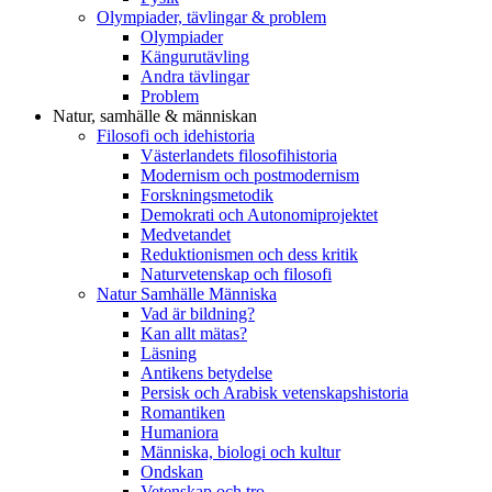
Olympiader, tävlingar & problem
Olympiader
Kängurutävling
Andra tävlingar
Problem
Natur, samhälle & människan
Filosofi och idehistoria
Västerlandets filosofihistoria
Modernism och postmodernism
Forskningsmetodik
Demokrati och Autonomiprojektet
Medvetandet
Reduktionismen och dess kritik
Naturvetenskap och filosofi
Natur Samhälle Människa
Vad är bildning?
Kan allt mätas?
Läsning
Antikens betydelse
Persisk och Arabisk vetenskapshistoria
Romantiken
Humaniora
Människa, biologi och kultur
Ondskan
Vetenskap och tro