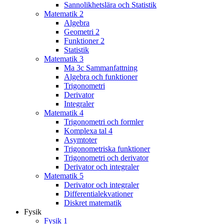
Sannolikhetslära och Statistik
Matematik 2
Algebra
Geometri 2
Funktioner 2
Statistik
Matematik 3
Ma 3c Sammanfattning
Algebra och funktioner
Trigonometri
Derivator
Integraler
Matematik 4
Trigonometri och formler
Komplexa tal 4
Asymtoter
Trigonometriska funktioner
Trigonometri och derivator
Derivator och integraler
Matematik 5
Derivator och integraler
Differentialekvationer
Diskret matematik
Fysik
Fysik 1