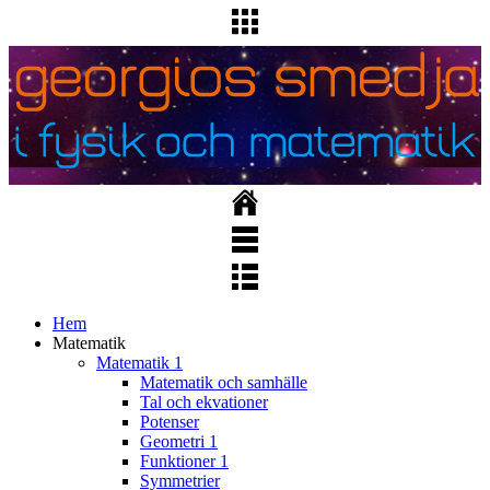
Hem
Matematik
Matematik 1
Matematik och samhälle
Tal och ekvationer
Potenser
Geometri 1
Funktioner 1
Symmetrier