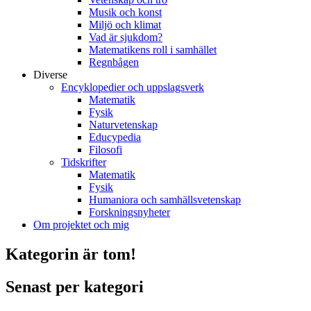
Musik och konst
Miljö och klimat
Vad är sjukdom?
Matematikens roll i samhället
Regnbågen
Diverse
Encyklopedier och uppslagsverk
Matematik
Fysik
Naturvetenskap
Educypedia
Filosofi
Tidskrifter
Matematik
Fysik
Humaniora och samhällsvetenskap
Forskningsnyheter
Om projektet och mig
Kategorin är tom!
Senast per kategori