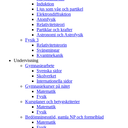
Induktion
Ljus som våg och partikel
Elektrondiffraktion
Atomfysik
Relativitetsteori
Partiklar och krafter
Astronomi och Astrofysik
Fysik 3
Relativitetsteorin
Svängningar
Kvantmekanik
Undervisning
Gymnasiearbete
Svenska sidor
Skolverket
Internationella sidor
Gymnasiekurser på nätet
Matematik
Fysik
Kursplaner och betygskriterier
Matematik
Fysik
Bedömningsstöd, gamla NP och formelblad
Matematik
Fysik