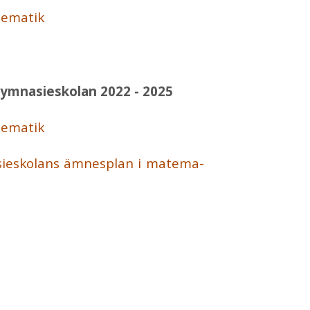
e­ma­tik
ym­na­sie­sko­lan 2022 - 2025
e­ma­tik
sie­sko­lans äm­nes­plan i ma­te­ma­