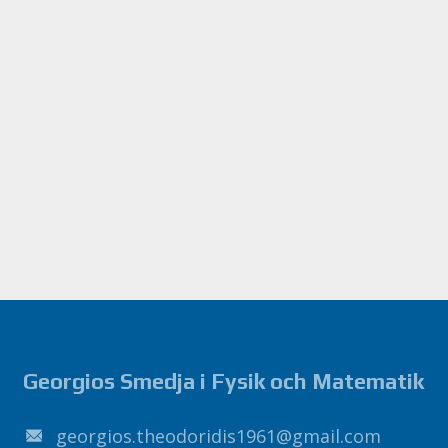
Georgios Smedja i Fysik och Matematik
1691sidirodoeht.soigroeg
@
liamg
.
moc