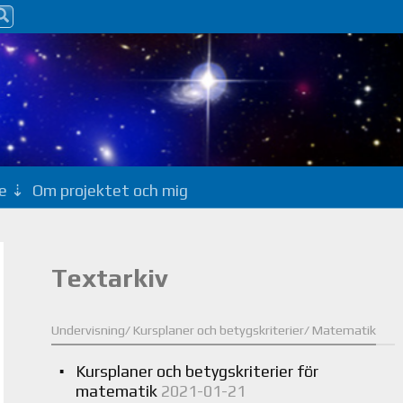
e
Om projektet och mig
Textarkiv
Undervisning/ Kursplaner och betygskriterier/ Matematik
Kursplaner och betygskriterier för
matematik
2021-01-21