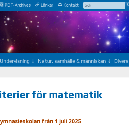
PDF-Archives
Länkar
Kontakt
Undervisning
Natur, samhälle & människan
Divers
iterier för matematik
m­na­sie­sko­lan från 1 juli 2025