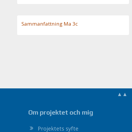
Sam­man­fatt­ning Ma 3c
▲▲
Om projektet och mig
Projektets syfte