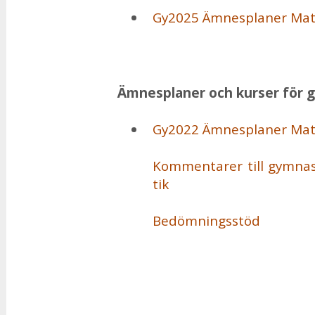
Gy2025 Ämnes­pla­ner Ma­t
Ämnes­pla­ner och kur­ser för g
Gy2022 Ämnes­pla­ner Ma­t
Kom­men­ta­rer till gym­na­
tik
Be­döm­nings­stöd