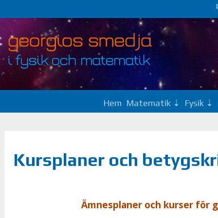
Hem
Matematik
Fysik
Kursplaner och betygskr
Ämnes­pla­ner och kur­ser för gy