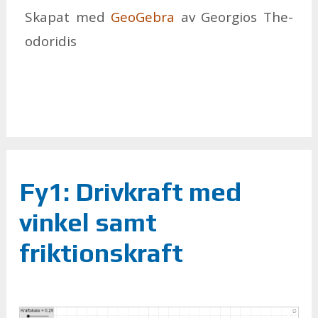
Ska­pat med
Geo­Ge­bra
av Ge­or­gi­os The­
odo­ri­dis
Fy1: Drivkraft med
vinkel samt
friktionskraft