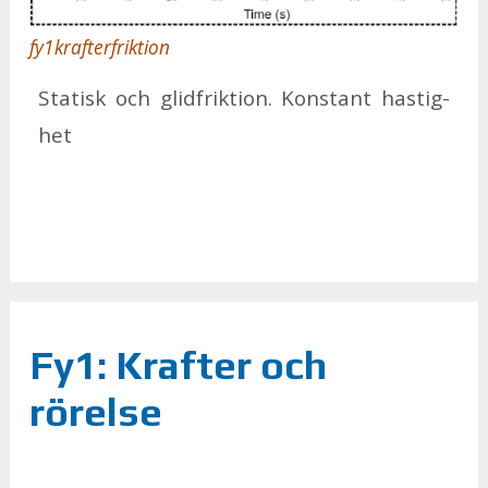
fy1krafterfriktion
Sta­tisk och glid­frik­tion. Kon­stant has­tig­
het
Fy1: Krafter och
rörelse