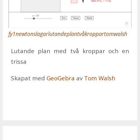
fy1newtonslagarlutandeplantvåkroppartomwalsh
Lu­tan­de plan med två krop­par och en
tris­sa
Ska­pat med
Geo­Ge­bra
av
Tom Walsh