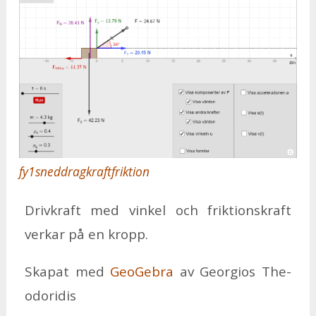
fy1sneddragkraftfriktion
Driv­kraft med vin­kel och frik­tions­kraft
ver­kar på en kropp.
Ska­pat med
Geo­Ge­bra
av Ge­or­gi­os The­
odo­ri­dis