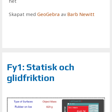
het
Ska­pat med
Geo­Ge­bra
av
Barb Newitt
Fy1: Statisk och
glidfriktion