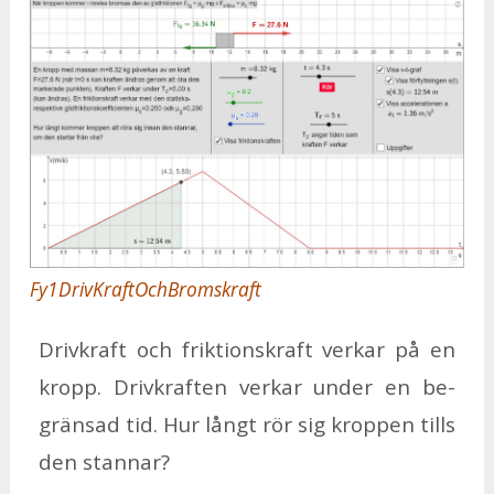
Fy1DrivKraftOchBromskraft
Driv­kraft och frik­tions­kraft ver­kar på en
kropp. Driv­kraf­ten ver­kar un­der en be­
grän­sad tid. Hur långt rör sig krop­pen tills
den stan­nar?