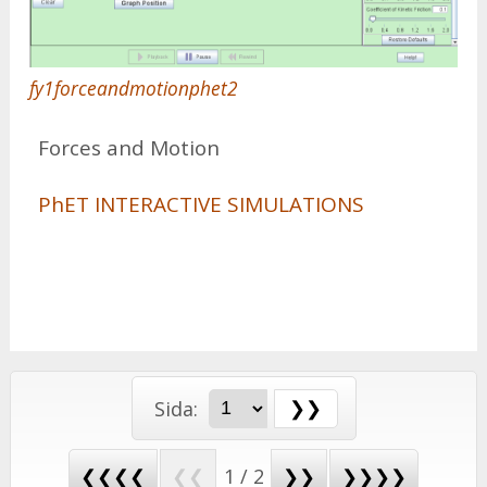
fy1forceandmotionphet2
For­ces and Mo­tion
PhET IN­TE­RACTI­VE SI­MU­LA­TIONS
Sida:
❮❮❮❮
❮❮
1 / 2
❯❯
❯❯❯❯