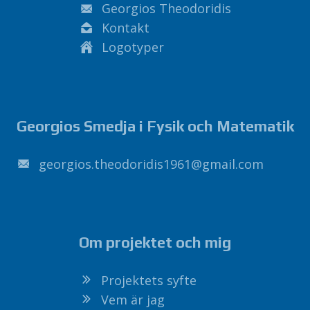
Georgios Theodoridis
Kontakt
Logotyper
Georgios Smedja i Fysik och Matematik
1691sidirodoeht.soigroeg
@
liamg
.
moc
Om projektet och mig
Projektets syfte
Vem är jag