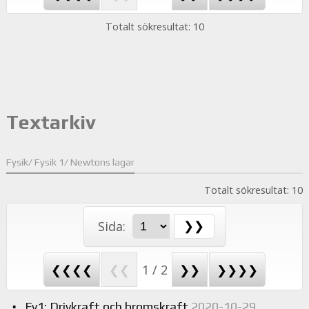
Totalt sökresultat: 10
Textarkiv
Fysik/ Fysik 1/ Newtons lagar
Totalt sökresultat: 10
Sida:
❮❮❮❮
❮❮
1 / 2
❯❯
❯❯❯❯
Fy1: Drivkraft och bromskraft
2020-10-29