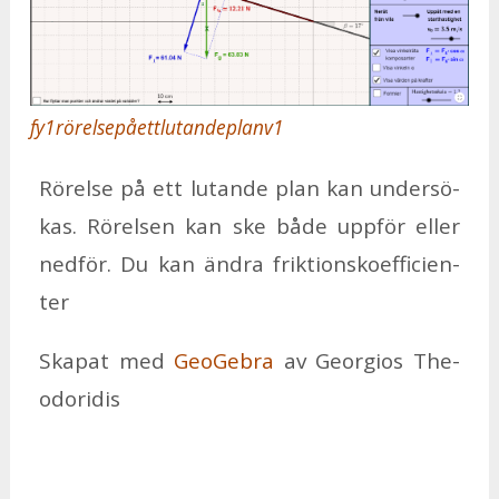
fy1rörelsepåettlutandeplanv1
Rö­rel­se på ett lu­tan­de plan kan un­der­sö­
kas. Rö­rel­sen kan ske både upp­för el­ler
ned­för. Du kan änd­ra frik­tions­ko­ef­fi­ci­en­
ter
Ska­pat med
Geo­Ge­bra
av Ge­or­gi­os The­
odo­ri­dis