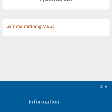
Sam­man­fatt­ning Ma 3c
▲▲
Information