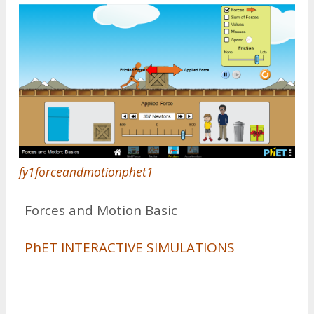
fy1forceandmotionphet1
For­ces and Mo­tion Ba­sic
PhET IN­TE­RACTI­VE SI­MU­LA­TIONS