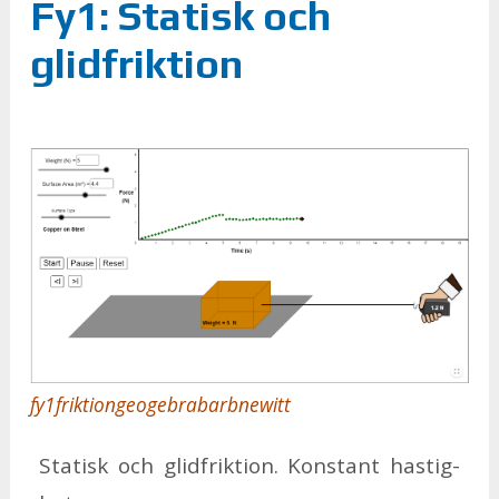
Fy1: Statisk och
glidfriktion
fy1friktiongeogebrabarbnewitt
Sta­tisk och glid­frik­tion. Kon­stant has­tig­