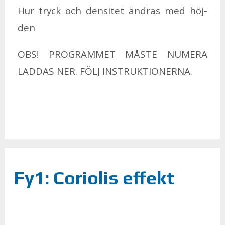
Hur tryck och den­si­tet änd­ras med höj­
den
OBS! PRO­GRAM­MET MÅSTE NU­ME­RA
LAD­DAS NER. FÖLJ IN­STRUK­TIO­NER­NA.
Fy1: Coriolis effekt