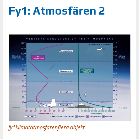
Fy1: Atmosfären 2
fy1klimatatmosfärenflera objekt