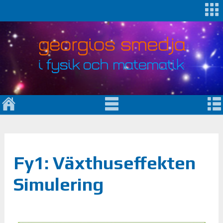
Fy1: Växthuseffekten
Simulering