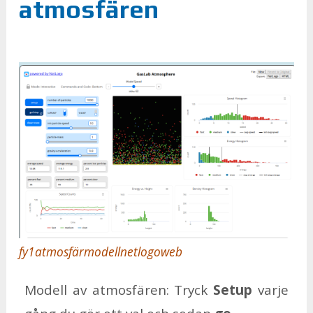
atmosfären
fy1atmosfärmodellnetlogoweb
Mo­dell av at­mo­sfä­ren: Tryck
Se­tup
var­je