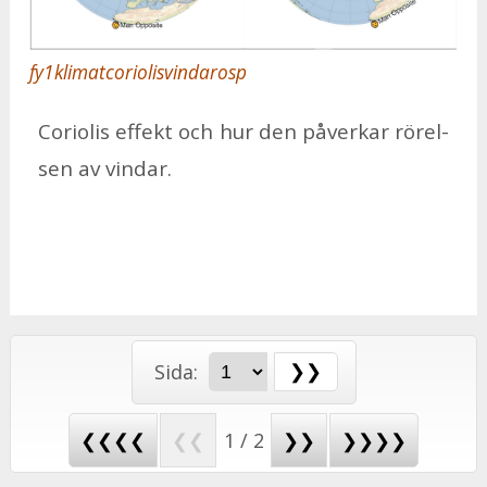
fy1klimatcoriolisvindarosp
Co­ri­o­lis ef­fekt och hur den på­ver­kar rö­rel­
sen av vin­dar.
Sida:
❮❮❮❮
❮❮
1 / 2
❯❯
❯❯❯❯