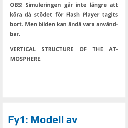
OBS! Si­mu­le­ring­en går inte läng­re att
köra då stö­det för Flash Play­er ta­gits
bort. Men bil­den kan ändå vara an­vänd­
bar.
VER­TI­CAL STRUCTU­RE OF THE AT­
MOSPHE­RE
.
Fy1: Modell av