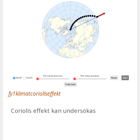
fy1klimatcorioliseffekt
Co­ri­o­lis ef­fekt kan un­der­sö­kas