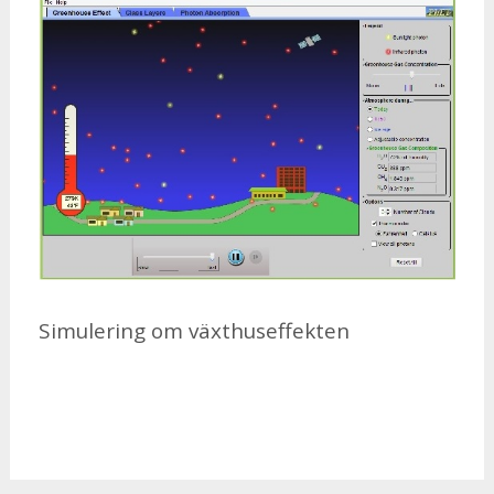
Si­mu­le­ring om växt­hu­sef­fek­ten