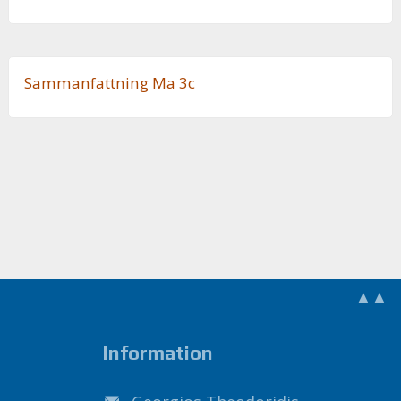
Sam­man­fatt­ning Ma 3c
▲▲
Information