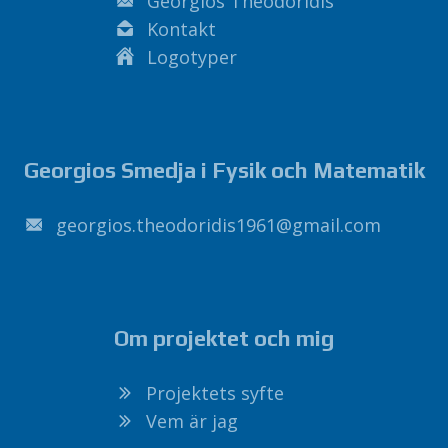
Georgios Theodoridis
Kontakt
Logotyper
Georgios Smedja i Fysik och Matematik
1691sidirodoeht.soigroeg
@
liamg
.
moc
Om projektet och mig
Projektets syfte
Vem är jag