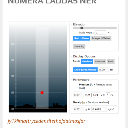
NUMERA LADDAS NER
fy1klimattryckdensitethöjdatmosfär