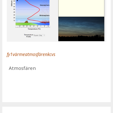
fy1värmeatmosfärenkcvs
At­mo­sfä­ren