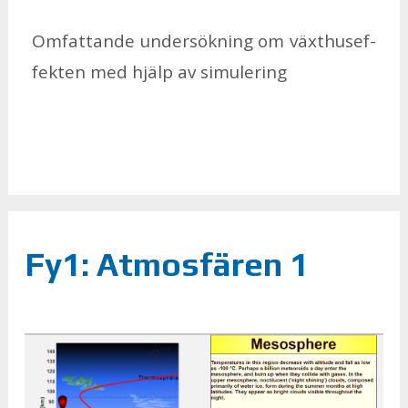
Om­fat­tan­de un­der­sök­ning om växt­hu­sef­
fek­ten med hjälp av si­mu­le­ring
Fy1: Atmosfären 1