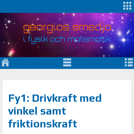
Fy1: Drivkraft med
vinkel samt
friktionskraft