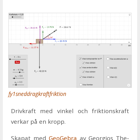
fy1sneddragkraftfriktion
Driv­kraft med vin­kel och frik­tions­kraft
ver­kar på en kropp.
Ska­pat med
Geo­Ge­bra
av Ge­or­gi­os The­