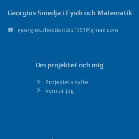
Georgios Smedja i Fysik och Matematik
1691sidirodoeht.soigroeg
@
liamg
.
moc
Om projektet och mig
Projektets syfte
Vem är jag