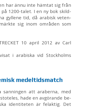
­pen har ännu inte häm­tat sig från
 på 1200-ta­let. I en ny bok skild­
a gyl­le­ne tid, då ara­bisk ve­ten­
­märk­te sig inom om­rå­den som
TREC­KET 10 april 2012 av Carl
i­sat i ara­bis­ka vid Stock­holms
de­misk me­del­tids­match
a san­ning­en att ara­ber­na, med
isto­te­les, hade en av­gö­ran­de be­
s­ka iden­ti­te­ten är fel­ak­tig. Det