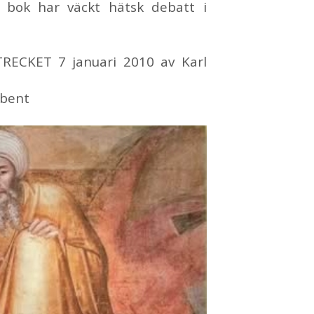
s bok har väckt hätsk de­batt i
EC­KET 7 ja­nu­a­ri 2010 av Karl
i­bent