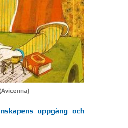
(Avicen­na)
ten­ska­pens upp­gång och