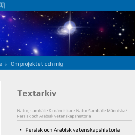
e
Om projektet och mig
Textarkiv
Natur, samhälle & människan/ Natur Samhälle Människa/
Persisk och Arabisk vetenskapshistoria
Persisk och Arabisk vetenskapshistoria