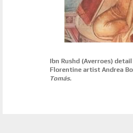
Ibn Rushd (Aver­ro­es) de­tail
Flo­ren­ti­ne ar­tist Andrea Bo­
Tomás.