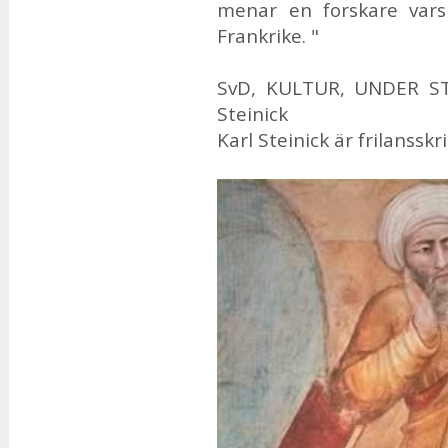
me­nar en fors­ka­re var
Frank­ri­ke. "
SvD, KUL­TUR, UN­DER STR
Ste­i­nick
Karl Ste­i­nick är fri­lans­skr