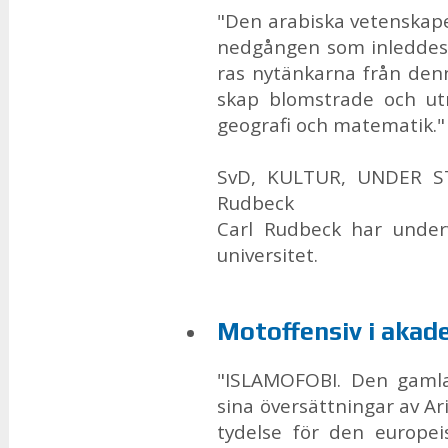
"Den ara­bis­ka ve­ten­ska
ned­gång­en som in­led­des
ras nytän­kar­na från den­n
skap blomst­ra­de och ut
geo­gra­fi och ma­te­ma­tik."
SvD, KUL­TUR, UN­DER S
Rud­beck
Carl Rud­beck har un­der­v
uni­ver­si­tet.
Mo­tof­fen­siv i aka­
"ISLA­MO­FO­BI. Den gam­l
sina över­sätt­ning­ar av Ar
ty­del­se för den eu­ro­pe­i