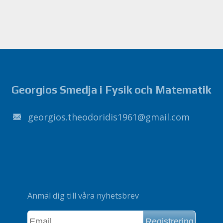
Georgios Smedja i Fysik och Matematik
1691sidirodoeht.soigroeg
@
liamg
.
moc
Anmäl dig till våra nyhetsbrev