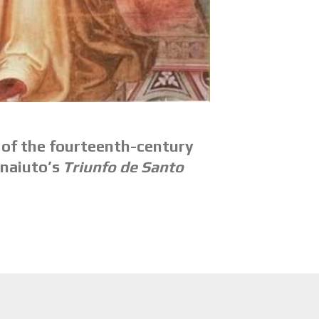
 of the four­te­enth-cen­tu­ry
nai­u­to’s
Tri­un­fo de San­to