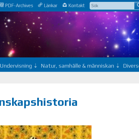
PDF-Archives
Länkar
Kontakt
Undervisning
Natur, samhälle & människan
Divers
enskapshistoria