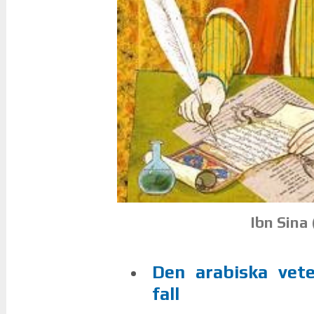
Ibn Sina 
Den ara­bis­ka ve­
fall