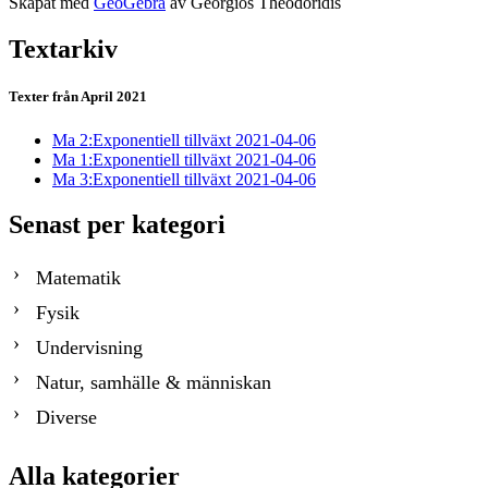
Ska­pat med
Geo­Ge­bra
av Ge­or­gi­os The­odo­ri­dis
Textarkiv
Texter från April 2021
Ma 2:Exponentiell tillväxt
2021-04-06
Ma 1:Exponentiell tillväxt
2021-04-06
Ma 3:Exponentiell tillväxt
2021-04-06
Senast per kategori
Matematik
Fysik
Undervisning
Natur, samhälle & människan
Diverse
Alla kategorier