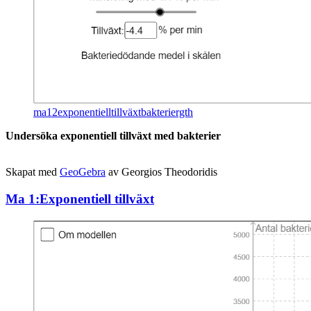
ma12exponentielltillväxtbakteriergth
Un­der­sö­ka ex­po­nen­ti­ell till­växt med bak­te­ri­er
Ska­pat med
Geo­Ge­bra
av Ge­or­gi­os The­odo­ri­dis
Ma 1:Exponentiell tillväxt