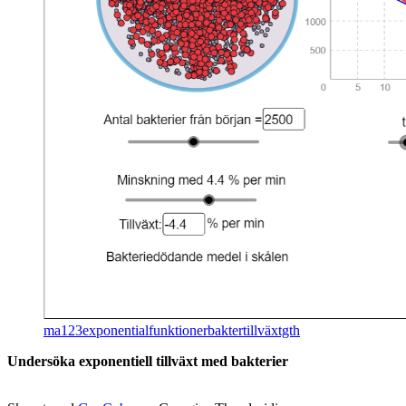
ma123exponentialfunktionerbaktertillväxtgth
Un­der­sö­ka ex­po­nen­ti­ell till­växt med bak­te­ri­er