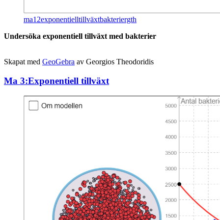
ma12exponentielltillväxtbakteriergth
Un­der­sö­ka ex­po­nen­ti­ell till­växt med bak­te­ri­er
Ska­pat med
Geo­Ge­bra
av Ge­or­gi­os The­odo­ri­dis
Ma 3:Exponentiell tillväxt