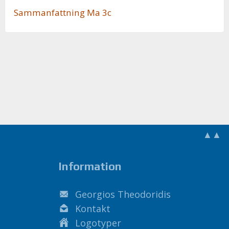
Sam­man­fatt­ning Ma 3c
▲▲
Information
Georgios Theodoridis
Kontakt
Logotyper