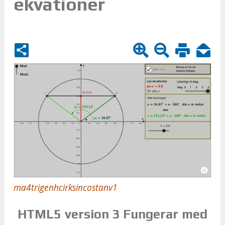
ekvationer
ma4trigenhcirksincostanv1
HTM­L5 ver­sion 3 Fun­ge­rar med