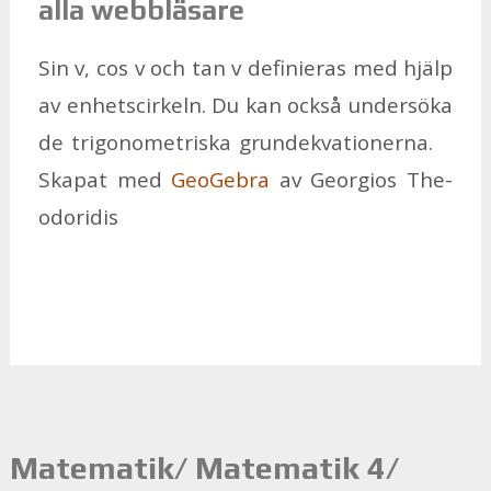
alla webb­lä­sa­re
Sin v, cos v och tan v de­fi­nie­ras med hjälp
av en­hetscir­keln. Du kan ock­så un­der­sö­ka
de tri­go­no­met­ris­ka grun­de­kva­tio­ner­na.
Ska­pat med
Geo­Ge­bra
av Ge­or­gi­os The­
odo­ri­dis
Matematik/ Matematik 4/