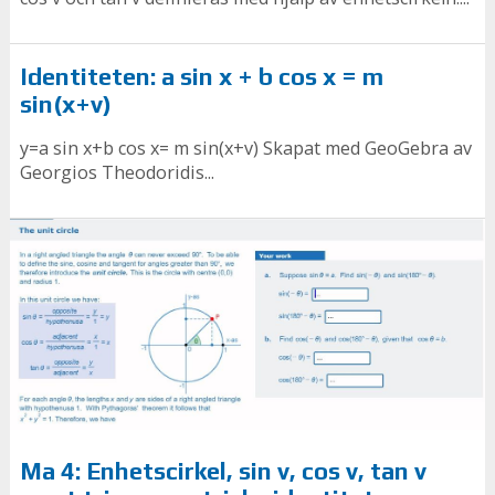
Identiteten: a sin x + b cos x = m
sin(x+v)
y=a sin x+b cos x= m sin(x+v) Skapat med GeoGebra av
Georgios Theodoridis...
Ma 4: Enhetscirkel, sin v, cos v, tan v