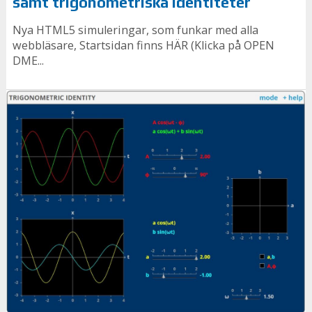
samt trigonometriska identiteter
Nya HTML5 simuleringar, som funkar med alla
webbläsare, Startsidan finns HÄR (Klic­ka på OPEN
DME...