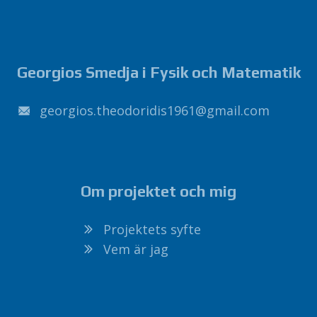
Georgios Smedja i Fysik och Matematik
1691sidirodoeht.soigroeg
@
liamg
.
moc
Om projektet och mig
Projektets syfte
Vem är jag