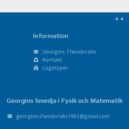
▲▲
Information
Georgios Theodoridis
Kontakt
Logotyper
Georgios Smedja i Fysik och Matematik
1691sidirodoeht.soigroeg
@
liamg
.
moc