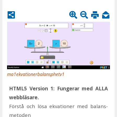
ma1ekvationerbalansphetv1
HTM­L5 Ver­sion 1:
Fun­ge­rar med ALLA
webb­lä­sa­re.
För­stå och lösa ek­va­tio­ner med ba­lans­
me­to­den