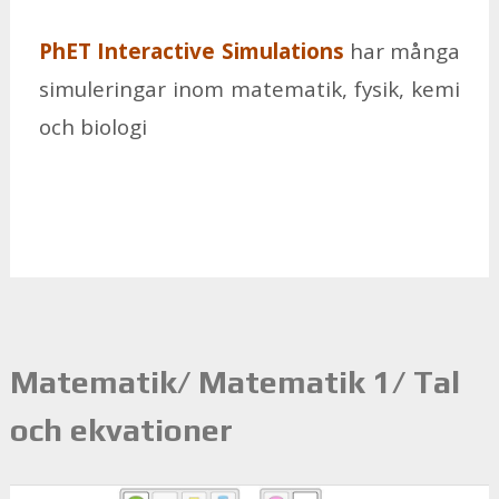
PhET In­te­racti­ve Si­mu­la­tions
har många
si­mu­le­ring­ar inom ma­te­ma­tik, fy­sik, kemi
och bi­o­lo­gi
Matematik/ Matematik 1/ Tal
och ekvationer