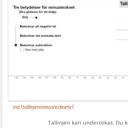
ma1tallinjenminustecknetv1
Tal­lin­jen kan un­der­sö­kas. Du k