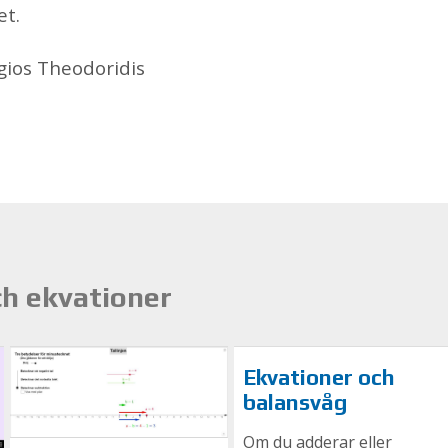
net.
i­os The­odo­ri­dis
h ekvationer
Ekvationer och
balansvåg
Om du adderar eller