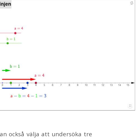
an ock­så väl­ja att un­der­sö­ka tre