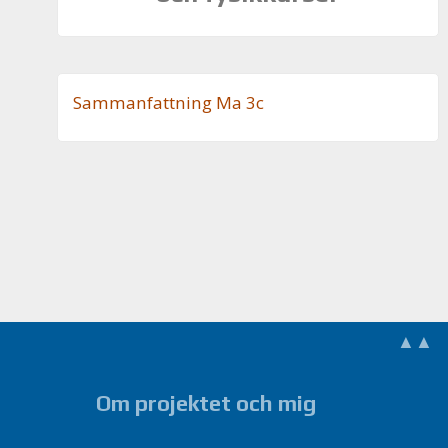
Sam­man­fatt­ning Ma 3c
▲▲
Om projektet och mig