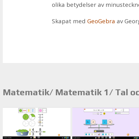
oli­ka be­ty­del­ser av mi­nus­teck­
Ska­pat med
Geo­Ge­bra
av Ge­or­g
Matematik/ Matematik 1/ Tal oc