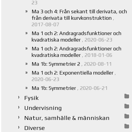
23
Ma 3 och 4: Från sekant till derivata, och
från derivata till kurvkonstruktion
,
2017-08-07
Ma 1 och 2: Andragradsfunktioner och
kvadratiska modeller
, 2020-06-23
Ma 1 och 2: Andragradsfunktioner och
kvadratiska modeller
, 2018-01-06
Ma 1b: Symmetrier 2
, 2020-08-11
Ma 1 och 2: Exponentiella modeller
,
2020-06-23
Ma 1b: Symmetrier
, 2020-06-21
Fysik
Undervisning
Natur, samhälle & människan
Diverse