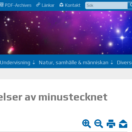
PDF-Archives
Länkar
Kontakt
Undervisning
Natur, samhälle & människan
Divers
delser av minustecknet