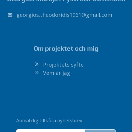
1691sidirodoeht.soigroeg
@
liamg
.
moc
Om projektet och mig
Projektets syfte
Vem är jag
Anmäl dig till våra nyhetsbrev