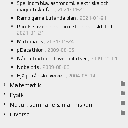
Spel inom bl.a. astronomi, elektriska och
magnetiska fält
, 2021-01-21
Ramp game Lutande plan
, 2021-01-21
Rörelse av en elektron i ett elektriskt fält
,
2021-01-21
Matematik
, 2021-01-24
pDecathlon
, 2009-08-05
Några texter och webbplatser
, 2009-11-01
Nobelpris
, 2009-08-06
Hjälp från skolverket
, 2004-08-14
Matematik
Fysik
Natur, samhälle & människan
Diverse