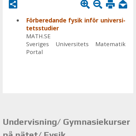
För­be­re­dan­de fy­sik in­för uni­ver­si­
tets­stu­di­er
MATH.SE
Sve­ri­ges Uni­ver­si­tets Ma­te­ma­tik
Por­tal
Undervisning/ Gymnasiekurser
på nätet/ Fysik