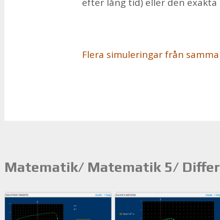
ef­ter lång tid) el­ler den ex­ak­ta
Fle­ra si­mu­le­ring­ar från sam­ma
Matematik/ Matematik 5/ Differ