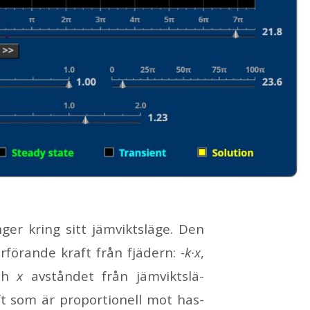
­er kring sitt jäm­viktslä­ge. Den
r­fö­ran­de kraft från fjä­dern:
-k·x
,
och
x
av­stån­det från jäm­viktslä­
ft som är pro­por­tio­nell mot has­