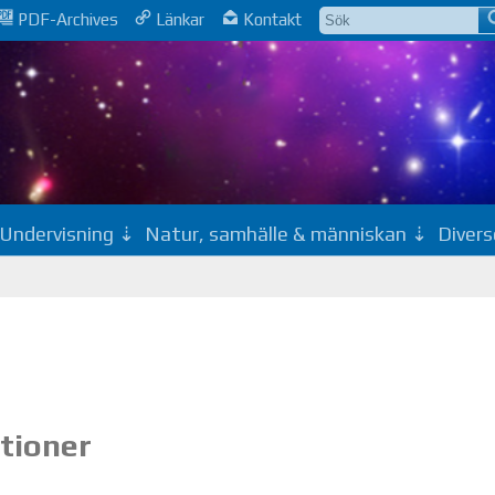
PDF-Archives
Länkar
Kontakt
Undervisning
Natur, samhälle & människan
Divers
ationer