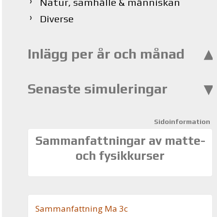
Natur, samhälle & människan
Diverse
Inlägg per år och månad
Senaste simuleringar
Sidoinformation
Sammanfattningar av matte-
och fysikkurser
Sam­man­fatt­ning Ma 3c