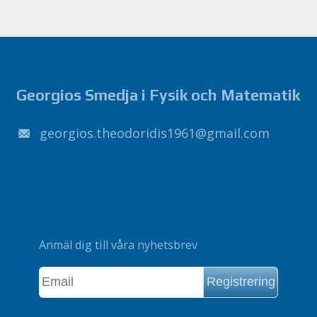
Georgios Smedja i Fysik och Matematik
1691sidirodoeht.soigroeg
@
liamg
.
moc
Anmäl dig till våra nyhetsbrev