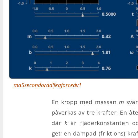
ma5secondorddifeqforcedv1
En kropp med mas­san
m
sväng
på­ver­kas av tre kraf­ter. En åte
där
k
är fjä­der­kon­stan­ten 
get; en däm­pad (frik­tions) kra