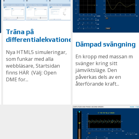
Träna på
differentialekvationer
Dämpad svängning
Nya HTML5 simuleringar,
En kropp med massan m
som funkar med alla
svänger kring sitt
webbläsare, Startsidan
jämviktsläge. Den
finns HÄR (Välj: Open
påverkas dels av en
DME for...
återförande kraft...