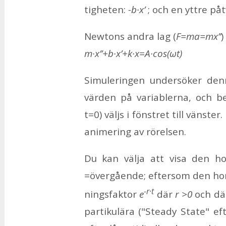
tig­he­ten:
-b·x’
; och en ytt­re på­
Newtons and­ra lag (
F=ma=mx’’
)
m·x’’+b·x’+k·x=A·cos(ωt)
Si­mu­le­ring­en un­der­sö­ker den
vär­den på va­ri­ab­ler­na, och be­
t=0) väljs i fönst­ret till väns­ter
ani­me­ring av rö­rel­sen.
Du kan väl­ja att visa den ho­m
=över­gå­en­de; ef­tersom den ho
-r·t
nings­fak­tor
e
där
r >0
och där
par­ti­ku­lä­ra ("Ste­a­dy Sta­te