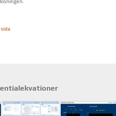
 lös­ning­en.
 sida
entialekvationer