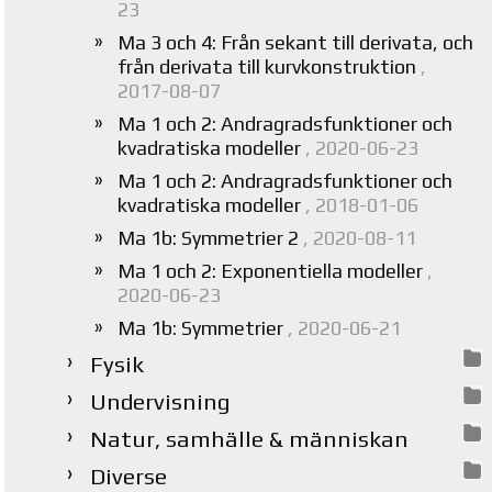
23
Ma 3 och 4: Från sekant till derivata, och
från derivata till kurvkonstruktion
,
2017-08-07
Ma 1 och 2: Andragradsfunktioner och
kvadratiska modeller
, 2020-06-23
Ma 1 och 2: Andragradsfunktioner och
kvadratiska modeller
, 2018-01-06
Ma 1b: Symmetrier 2
, 2020-08-11
Ma 1 och 2: Exponentiella modeller
,
2020-06-23
Ma 1b: Symmetrier
, 2020-06-21
Fysik
Undervisning
Natur, samhälle & människan
Diverse