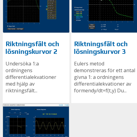
Riktningsfält och
Riktningsfält och
lösningskurvor 2
lösningskurvor 3
Undersöka 1:a
Eulers metod
ordningens
demonstreras för ett antal
differentialekvationer
givna 1: a ordningens
med hjälp av
differentialekvationer av
riktningsfält...
formendy/dt=f(t,y) Du...