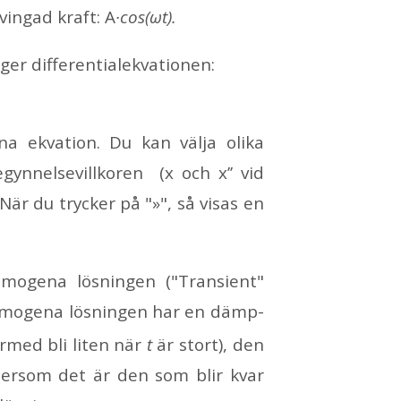
tving­ad kraft: A
·cos(ωt).
 ger dif­fe­ren­ti­a­lekva­tio­nen:
­na ek­va­tion. Du kan väl­ja oli­ka
gyn­nel­se­vill­ko­ren (x och x’’ vid
. När du tryc­ker på "»", så vi­sas en
o­ge­na lös­ning­en ("Tran­si­ent"
­mo­ge­na lös­ning­en har en dämp­
­med bli li­ten när
t
är stort), den
" ef­tersom det är den som blir kvar