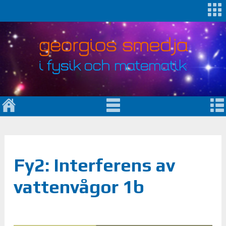
Fy2: Interferens av
vattenvågor 1b