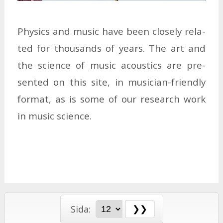
Phy­sics and mu­sic have been clo­se­ly re­la­
ted for thousands of ye­ars. The art and
the sci­ence of mu­sic ac­oustics are pre­
sen­ted on this site, in mu­si­ci­an-fri­end­ly
for­mat, as is some of our re­se­arch work
in mu­sic sci­ence.
Sida: