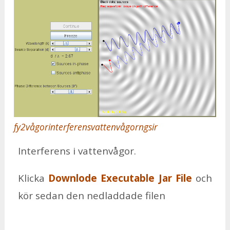
fy2vågorinterferensvattenvågorngsir
In­ter­fe­rens i vat­ten­vå­gor.
Klic­ka
Down­lo­de Execu­tab­le Jar File
och
kör se­dan den ned­lad­da­de fi­len