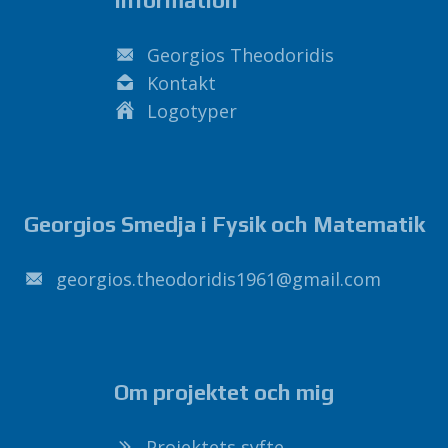
Information
Georgios Theodoridis
Kontakt
Logotyper
Georgios Smedja i Fysik och Matematik
1691sidirodoeht.soigroeg
@
liamg
.
moc
Om projektet och mig
Projektets syfte