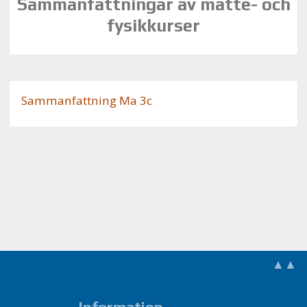
Sammanfattningar av matte- och
fysikkurser
Sam­man­fatt­ning Ma 3c
▲▲