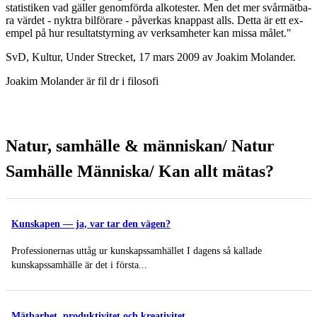
sta­tisti­ken vad gäl­ler ge­nom­för­da al­ko­tes­ter. Men det mer svår­mät­ba­
ra vär­det - nykt­ra bil­fö­ra­re - på­ver­kas knap­past alls. Det­ta är ett ex­
em­pel på hur ­re­sul­tat­s­tyr­ning av verk­sam­he­ter kan mis­sa må­let."
SvD, Kul­tur, Un­der Strec­ket, 17 mars 2009 av Jo­a­kim Mo­lan­der.
Jo­a­kim Mo­lan­der är fil dr i fi­lo­so­fi
Natur, samhälle & människan/ Natur
Samhälle Människa/ Kan allt mätas?
Kunskapen — ja, var tar den vägen?
Professionernas uttåg ur kunskapssamhället I dagens så kallade
kunskapssamhälle är det i första...
Mätbarhet, produktivitet och kreativitet