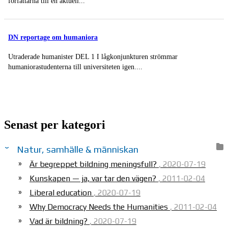
författarna till en aktuell...
DN reportage om humaniora
Utraderade humanister DEL 1 I lågkonjunkturen strömmar
humaniorastudenterna till universiteten igen....
Senast per kategori
Natur, samhälle & människan
Är begreppet bildning meningsfull?
, 2020-07-19
Kunskapen — ja, var tar den vägen?
, 2011-02-04
Liberal education
, 2020-07-19
Why Democracy Needs the Humanities
, 2011-02-04
Vad är bildning?
, 2020-07-19