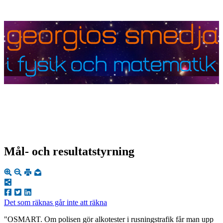
Mål- och resultatstyrning
Det som räk­nas går inte att räk­na
"OS­MART. Om po­li­sen gör al­ko­tes­ter i rus­nings­tra­fik får man upp