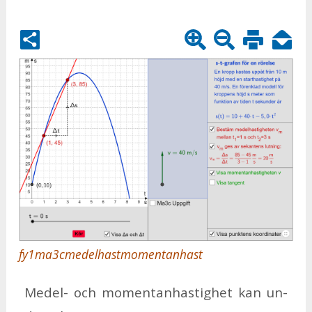
fy1ma3cmedelhastmomentanhast
Me­del- och mo­men­tan­has­tig­het kan un­