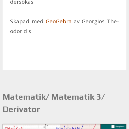
der­sö­kas
Ska­pad med
Geo­Ge­bra
av Ge­or­gi­os The­
odo­ri­dis
Matematik/ Matematik 3/
Derivator