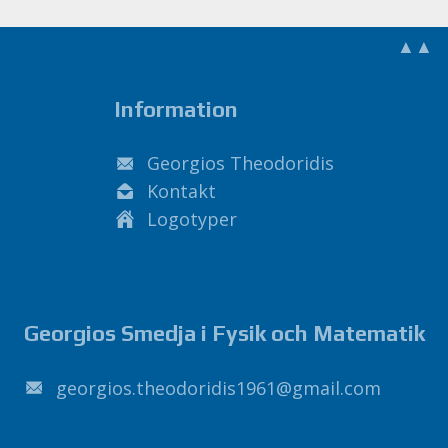
▲▲
Information
Georgios Theodoridis
Kontakt
Logotyper
Georgios Smedja i Fysik och Matematik
1691sidirodoeht.soigroeg
@
liamg
.
moc