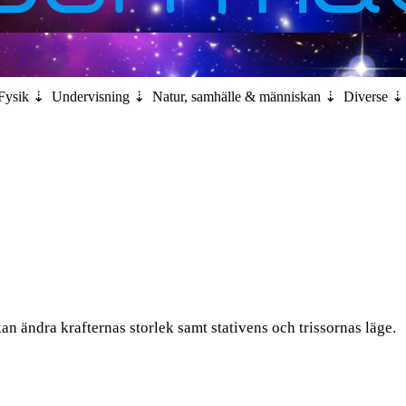
Fysik
Undervisning
Natur, samhälle & människan
Diverse
n änd­ra kraf­ter­nas stor­lek samt sta­ti­vens och tris­sor­nas läge.