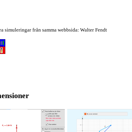
ra si­mu­le­ring­ar från sam­ma webb­si­da:
Wal­ter Fendt
mensioner