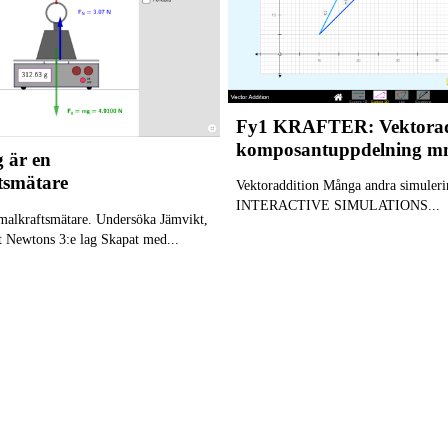
Fy1 KRAFTER: Vektorad
komposantuppdelning 
 är en
tsmätare
Vektoraddition Många andra simuler
INTERACTIVE SIMULATIONS...
malkraftsmätare. Undersöka Jämvikt,
 Newtons 3:e lag Skapat med...