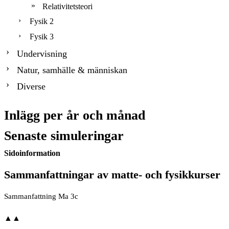
Relativitetsteori
Fysik 2
Fysik 3
Undervisning
Natur, samhälle & människan
Diverse
Inlägg per år och månad
Senaste simuleringar
Sidoinformation
Sammanfattningar av matte- och fysikkurser
Sam­man­fatt­ning Ma 3c
▲▲