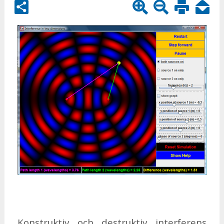
Kon­struk­tiv och de­struk­tiv in­ter­fe­rens