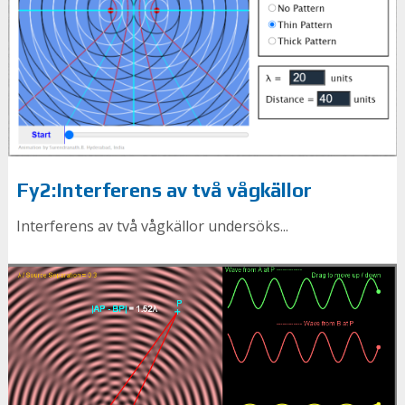
Fy2:Interferens av två vågkällor
Interferens av två vågkällor undersöks...