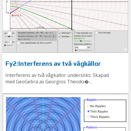
Fy2:Interferens av två vågkällor
Interferens av två vågkällor undersöks. Ska­pad
med Geo­Ge­bra av Ge­or­gi­os The­odo�...