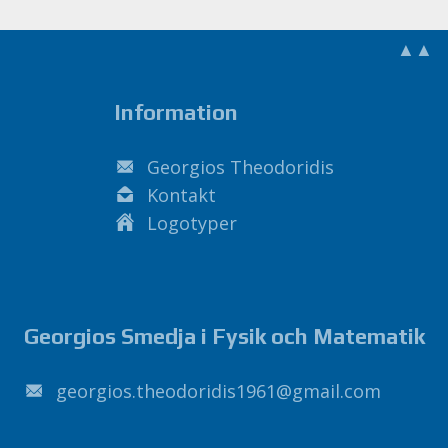
▲▲
Information
Georgios Theodoridis
Kontakt
Logotyper
Georgios Smedja i Fysik och Matematik
1691sidirodoeht.soigroeg
@
liamg
.
moc