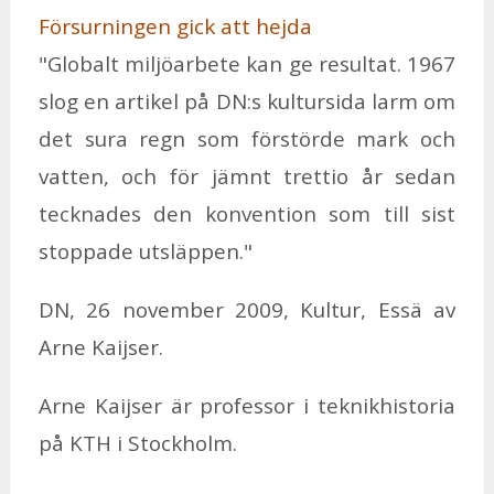
För­sur­ning­en gick att hej­da
"Glo­balt mil­jö­ar­be­te kan ge re­sul­tat. 1967
slog en ar­ti­kel på DN:s kul­tur­si­da larm om
det sura regn som för­stör­de mark och
vat­ten, och för jämnt tret­tio år se­dan
teck­na­des den kon­ven­tion som till sist
stop­pa­de ut­släp­pen."
DN, 26 no­vem­ber 2009, Kul­tur, Essä av
Arne Ka­ij­ser.
Arne Ka­ij­ser är pro­fes­sor i tek­nik­histo­ria
på KTH i Stock­holm.