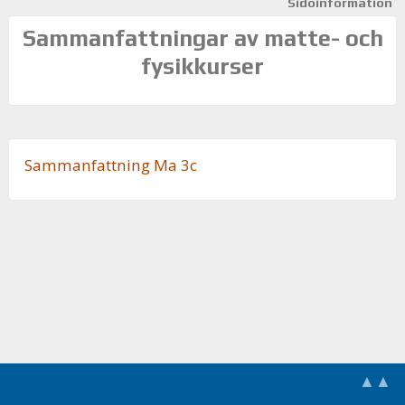
Sidoinformation
Sammanfattningar av matte- och
fysikkurser
Sam­man­fatt­ning Ma 3c
▲▲