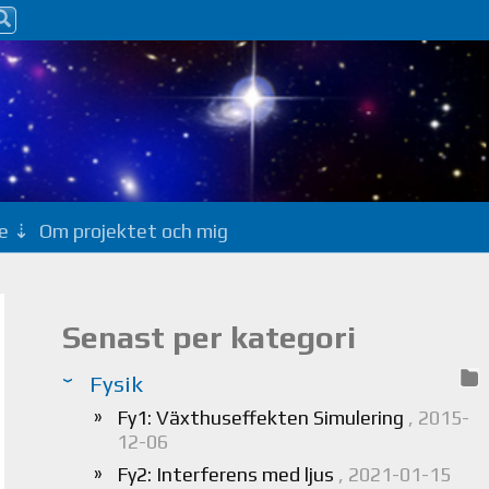
e
Om projektet och mig
Senast per kategori
Fysik
Fy1: Växthuseffekten Simulering
, 2015-
12-06
Fy2: Interferens med ljus
, 2021-01-15