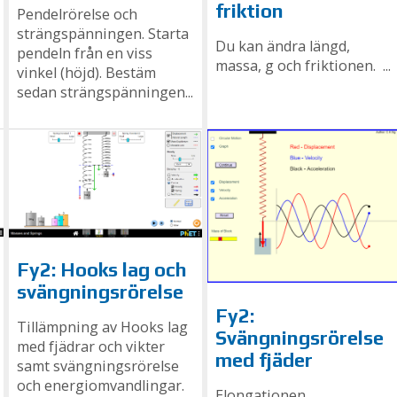
friktion
Pendelrörelse och
strängspänningen. Starta
Du kan ändra längd,
pendeln från en viss
massa, g och friktionen. ...
vinkel (höjd). Bestäm
sedan strängspänningen...
Fy2: Hooks lag och
svängningsrörelse
Fy2:
Tillämpning av Hooks lag
Svängningsrörelse
med fjädrar och vikter
med fjäder
samt svängningsrörelse
och energiomvandlingar.
Elongationen,