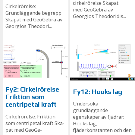
cirkelrörelse Skapat
Cirkelrörelse:
med GeoGebra av
Grundläggande begrepp
Georgios Theodoridis...
Ska­pat med Geo­Ge­bra av
Ge­or­gi­os The­odo­ri­...
Fy2: Cirkelrörelse
Fy12: Hooks lag
Friktion som
Undersöka
centripetal kraft
grundläggande
Cirkelrörelse: Friktion
egenskaper av fjädrar:
som centripetal kraft Ska­
Hooks lag,
pat med Geo­Ge­
fjäderkonstanten och den