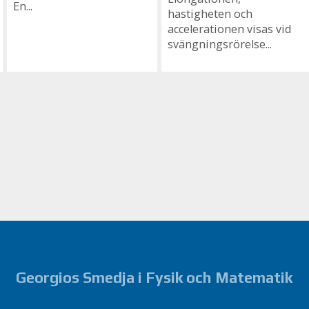
En...
hastigheten och
accelerationen visas vid
svängningsrörelse...
Georgios Smedja i Fysik och Matematik