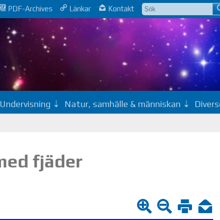
PDF-Archives
Länkar
Kontakt
Undervisning
Natur, samhälle & människan
Divers
med fjäder