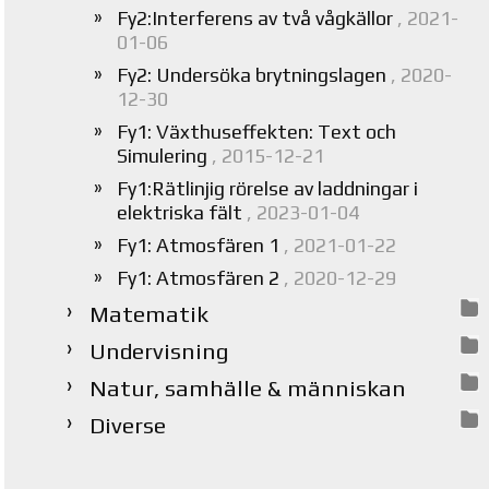
Fy2:Interferens av två vågkällor
, 2021-
01-06
Fy2: Undersöka brytningslagen
, 2020-
12-30
Fy1: Växthuseffekten: Text och
Simulering
, 2015-12-21
Fy1:Rätlinjig rörelse av laddningar i
elektriska fält
, 2023-01-04
Fy1: Atmosfären 1
, 2021-01-22
Fy1: Atmosfären 2
, 2020-12-29
Matematik
Undervisning
Natur, samhälle & människan
Diverse