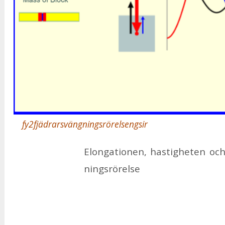
fy2fjädrarsvängningsrörelsengsir
Elon­ga­tio­nen, has­tig­he­ten och
nings­rö­rel­se