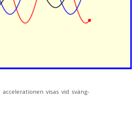
 ac­ce­le­ra­tio­nen vi­sas vid sväng­