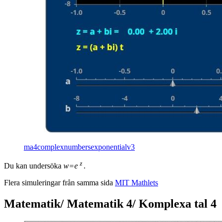
ma4complexnumbersexponentialv3
z
Du kan un­der­sö­ka
w=e
.
Fle­ra si­mu­le­ring­ar från sam­ma sida
MIT Mathlets
Matematik/ Matematik 4/ Komplexa tal 4