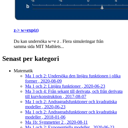
z-> w=exp(z)
Du kan undersöka w=e z . Flera simuleringar från
samma sida MIT Mathlets...
Senast per kategori
Matematik
Ma 1 och 2: Undersöka den linjära funktionen i olika
former
, 2020-08-09
Ma 1 och 2: Linjära funktioner
, 2020-06-23
Ma 3 och 4: Från sekant till derivata, och från derivata
till kurvkonstruktion
, 2017-08-07
Ma 1 och 2: Andragradsfunktioner och kvadratiska
modeller
, 2020-06-23
Ma 1 och 2: Andragradsfunktioner och kvadratiska
modeller
, 2018-01-06
Ma 1b: Symmetrier 2
, 2020-08-11
Ma 1 och 2: Exponentiella modeller
, 2020-06-23