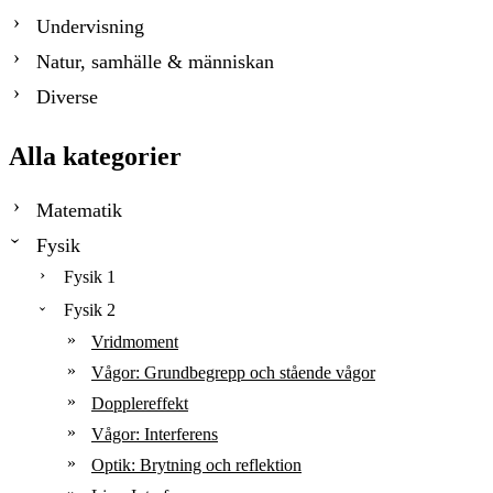
Undervisning
Natur, samhälle & människan
Diverse
Alla kategorier
Matematik
Fysik
Fysik 1
Fysik 2
Vridmoment
Vågor: Grundbegrepp och stående vågor
Dopplereffekt
Vågor: Interferens
Optik: Brytning och reflektion