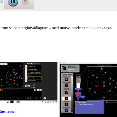
rum samt ener­gi­ni­vå­di­a­gram - med mot­sva­ran­de ex­ci­ta­tio­ner - vi­sas.
väteatomen