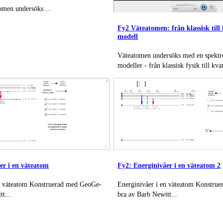
omen undersöks ...
Fy2 Väteatomen: från klassisk til
modell
Väteatomen undersöks med en spektr
modeller - från klassisk fysik till kv
er i en väteatom
Fy2: Energinivåer i en väteatom 2
 väteatom Kon­stru­e­rad med Geo­Ge­
Energinivåer i en väteatom Kon­stru­e
t...
bra av Barb Newitt...