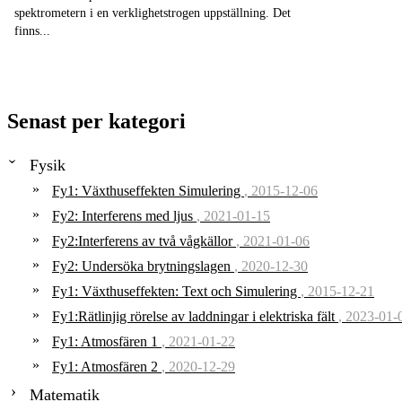
spektrometern i en verklighetstrogen uppställning. Det
finns...
Senast per kategori
Fysik
Fy1: Växthuseffekten Simulering
, 2015-12-06
Fy2: Interferens med ljus
, 2021-01-15
Fy2:Interferens av två vågkällor
, 2021-01-06
Fy2: Undersöka brytningslagen
, 2020-12-30
Fy1: Växthuseffekten: Text och Simulering
, 2015-12-21
Fy1:Rätlinjig rörelse av laddningar i elektriska fält
, 2023-01-
Fy1: Atmosfären 1
, 2021-01-22
Fy1: Atmosfären 2
, 2020-12-29
Matematik