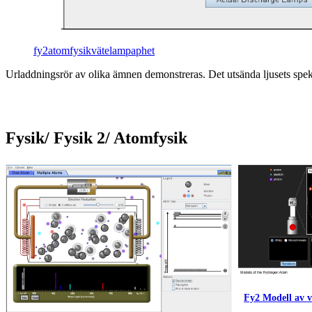
fy2atomfysikvätelampaphet
Ur­ladd­nings­rör av oli­ka äm­nen de­mon­stre­ras. Det ut­sän­da lju­sets spekt­
Fysik/ Fysik 2/ Atomfysik
Fy2 Modell av 