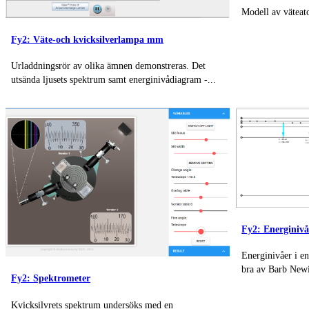
Modell av väteat
Fy2: Väte-och kvicksilverlampa mm
Urladdningsrör av olika ämnen demonstreras. Det
utsända ljusets spektrum samt energinivådiagram -...
Fy2: Energinivå
Energinivåer i en
bra av Barb Newit
Fy2: Spektrometer
Kvicksilvrets spektrum undersöks med en