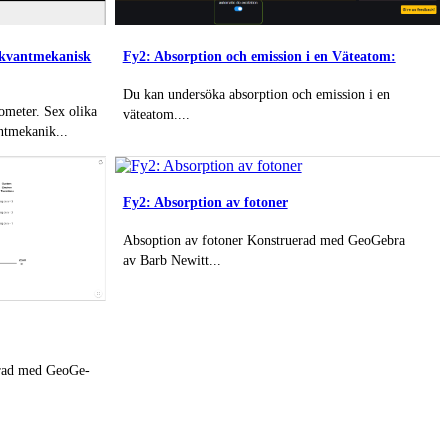
l kvantmekanisk
Fy2: Absorption och emission i en Väteatom:
Du kan undersöka absorption och emission i en
ometer. Sex olika
väteatom....
antmekanik...
Fy2: Absorption av fotoner
Absoption av fotoner Kon­stru­e­rad med Geo­Ge­bra
av Barb Newitt...
­rad med Geo­Ge­