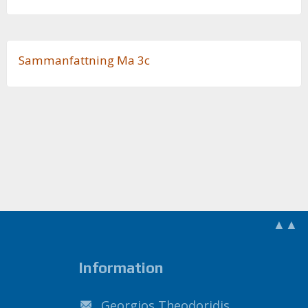
Sam­man­fatt­ning Ma 3c
▲▲
Information
Georgios Theodoridis