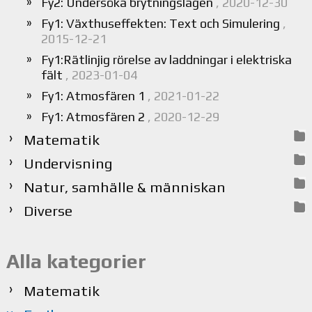
Fy2: Undersöka brytningslagen
, 2020-12-30
Fy1: Växthuseffekten: Text och Simulering
,
2015-12-21
Fy1:Rätlinjig rörelse av laddningar i elektriska
fält
, 2023-01-04
Fy1: Atmosfären 1
, 2021-01-22
Fy1: Atmosfären 2
, 2020-12-29
Matematik
Undervisning
Natur, samhälle & människan
Diverse
Alla kategorier
Matematik