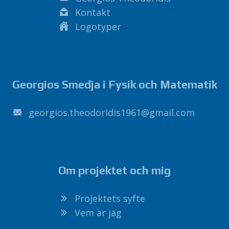
Kontakt
Logotyper
Georgios Smedja i Fysik och Matematik
1691sidirodoeht.soigroeg
@
liamg
.
moc
Om projektet och mig
Projektets syfte
Vem är jag