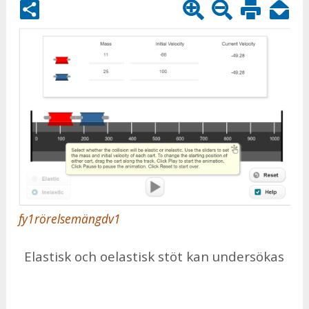
fy1rörelsemängdv1
Elas­tisk och oe­las­tisk stöt kan un­der­sö­kas