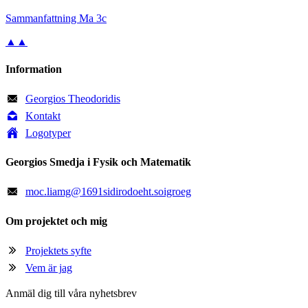
Sam­man­fatt­ning Ma 3c
▲▲
Information
Georgios Theodoridis
Kontakt
Logotyper
Georgios Smedja i Fysik och Matematik
moc
.
liamg
@
1691sidirodoeht.soigroeg
Om projektet och mig
Projektets syfte
Vem är jag
Anmäl dig till våra nyhetsbrev