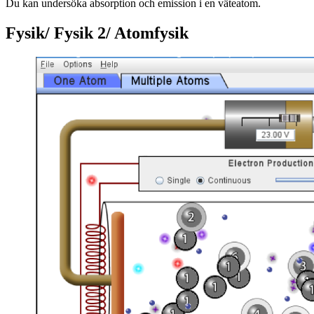
Du kan un­der­sö­ka ab­sorp­tion och emis­sion i en vä­te­a­tom.
Fysik/ Fysik 2/ Atomfysik