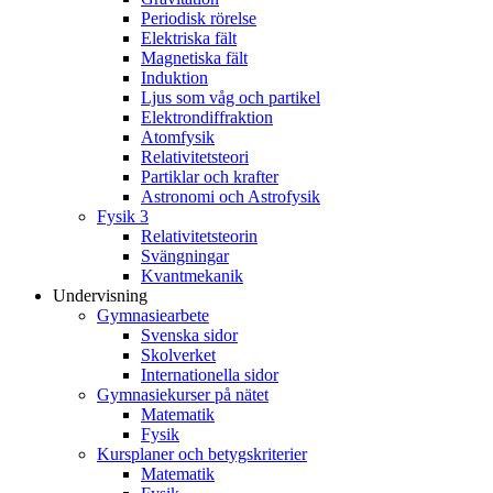
Periodisk rörelse
Elektriska fält
Magnetiska fält
Induktion
Ljus som våg och partikel
Elektrondiffraktion
Atomfysik
Relativitetsteori
Partiklar och krafter
Astronomi och Astrofysik
Fysik 3
Relativitetsteorin
Svängningar
Kvantmekanik
Undervisning
Gymnasiearbete
Svenska sidor
Skolverket
Internationella sidor
Gymnasiekurser på nätet
Matematik
Fysik
Kursplaner och betygskriterier
Matematik