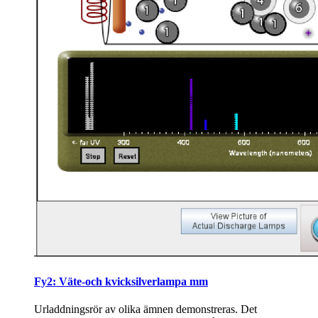
Fy2: Väte-och kvicksilverlampa mm
Urladdningsrör av olika ämnen demonstreras. Det