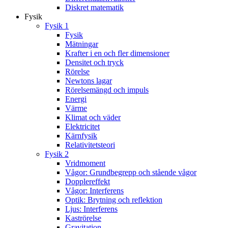
Diskret matematik
Fysik
Fysik 1
Fysik
Mätningar
Krafter i en och fler dimensioner
Densitet och tryck
Rörelse
Newtons lagar
Rörelsemängd och impuls
Energi
Värme
Klimat och väder
Elektricitet
Kärnfysik
Relativitetsteori
Fysik 2
Vridmoment
Vågor: Grundbegrepp och stående vågor
Dopplereffekt
Vågor: Interferens
Optik: Brytning och reflektion
Ljus: Interferens
Kaströrelse
Gravitation