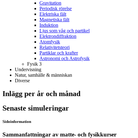
Gravitation
Periodisk rörelse
Elektriska fält
Magnetiska fält
Induktion
Ljus som våg och partikel
Elektrondiffraktion
Atomfysik
Relativitetsteori
Partiklar och krafter
Astronomi och Astrofysik
Fysik 3
Undervisning
Natur, samhälle & människan
Diverse
Inlägg per år och månad
Senaste simuleringar
Sidoinformation
Sammanfattningar av matte- och fysikkurser