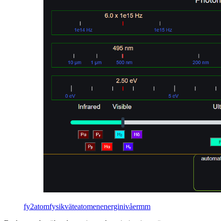
fy2atomfysikväteatomenenerginivåermm