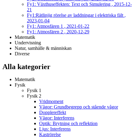
Fy1: Växthuseffekten: Text och Simulering
, 2015-12-
21
Fy1:Rätlinjig rörelse av laddningar i elektriska fält
,
2023-01-04
Fy1: Atmosfären 1
, 2021-01-22
Fy1: Atmosfären 2
, 2020-12-29
Matematik
Undervisning
Natur, samhälle & människan
Diverse
Alla kategorier
Matematik
Fysik
Fysik 1
Fysik 2
Vridmoment
Vågor: Grundbegrepp och stående vågor
Dopplereffekt
Vågor: Interferens
Optik: Brytning och reflektion
Ljus: Interferens
Kaströrelse