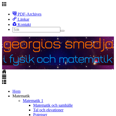
PDF-Archives
Länkar
Kontakt
Hem
Matematik
Matematik 1
Matematik och samhälle
Tal och ekvationer
Potenser