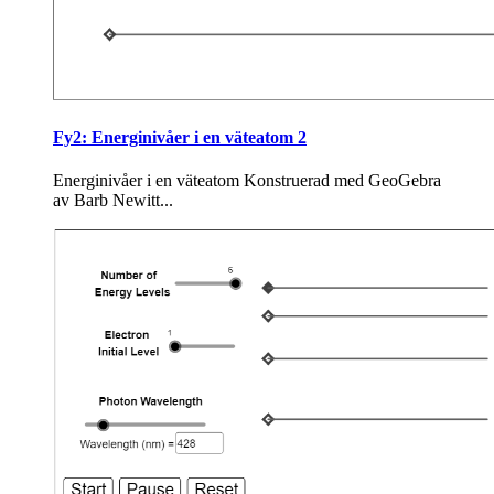
Fy2: Energinivåer i en väteatom 2
Energinivåer i en väteatom Kon­stru­e­rad med Geo­Ge­bra
av Barb Newitt...