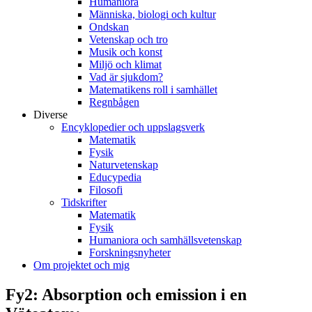
Humaniora
Människa, biologi och kultur
Ondskan
Vetenskap och tro
Musik och konst
Miljö och klimat
Vad är sjukdom?
Matematikens roll i samhället
Regnbågen
Diverse
Encyklopedier och uppslagsverk
Matematik
Fysik
Naturvetenskap
Educypedia
Filosofi
Tidskrifter
Matematik
Fysik
Humaniora och samhällsvetenskap
Forskningsnyheter
Om projektet och mig
Fy2: Absorption och emission i en