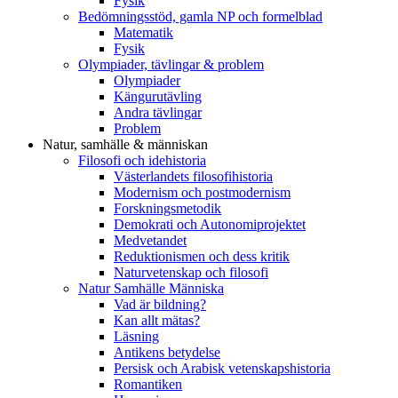
Fysik
Bedömningsstöd, gamla NP och formelblad
Matematik
Fysik
Olympiader, tävlingar & problem
Olympiader
Kängurutävling
Andra tävlingar
Problem
Natur, samhälle & människan
Filosofi och idehistoria
Västerlandets filosofihistoria
Modernism och postmodernism
Forskningsmetodik
Demokrati och Autonomiprojektet
Medvetandet
Reduktionismen och dess kritik
Naturvetenskap och filosofi
Natur Samhälle Människa
Vad är bildning?
Kan allt mätas?
Läsning
Antikens betydelse
Persisk och Arabisk vetenskapshistoria
Romantiken