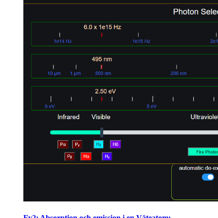
Fy2: Absorption och emission i en Väteatom: