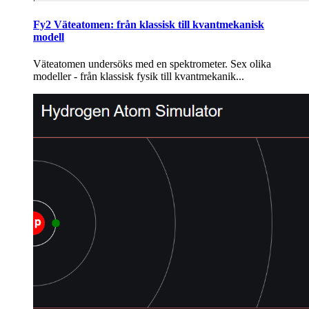
Fy2 Väteatomen: från klassisk till kvantmekanisk
modell
Väteatomen undersöks med en spektrometer. Sex olika
modeller - från klassisk fysik till kvantmekanik...