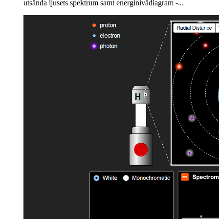
utsända ljusets spektrum samt energinivådiagram -...