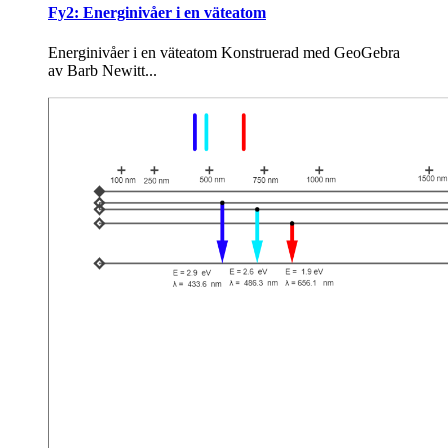
Fy2: Energinivåer i en väteatom
Energinivåer i en väteatom Kon­stru­e­rad med Geo­Ge­bra
av Barb Newitt...