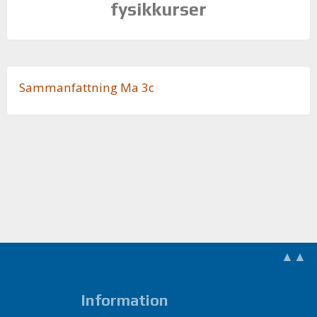
fysikkurser
Sam­man­fatt­ning Ma 3c
▲▲
Information