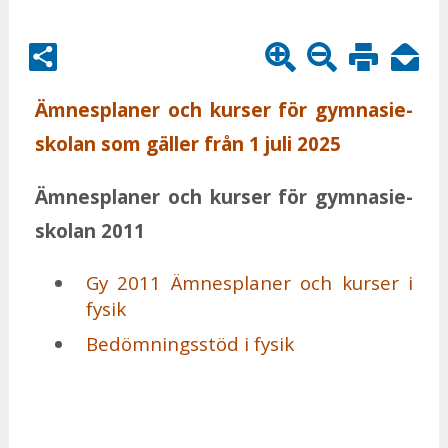
Ämnes­pla­ner och kur­ser för gym­na­sie­
sko­lan som gäl­ler från 1 juli 2025
Ämnes­pla­ner och kur­ser för gym­na­sie­
sko­lan 2011
Gy 2011 Ämnes­pla­ner och kur­ser i
fy­sik
Be­döm­nings­stöd i fy­sik