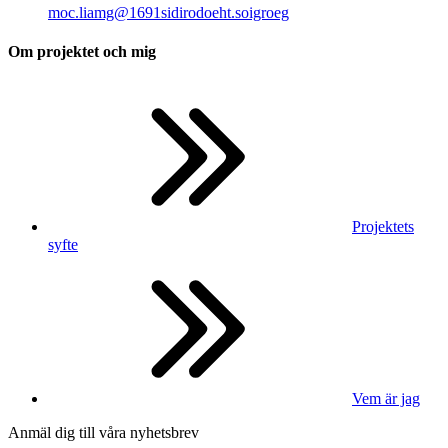
moc
.
liamg
@
1691sidirodoeht.soigroeg
Om projektet och mig
Projektets
syfte
Vem är jag
Anmäl dig till våra nyhetsbrev