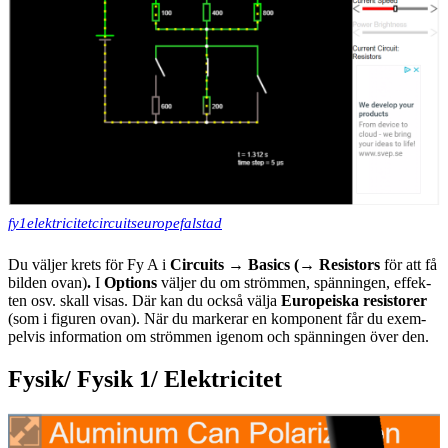
fy1elektricitetcircuitseuropefalstad
Du väl­jer krets för Fy A i
Cir­cuits → Ba­sics (→ Re­sistors
för att få
bil­den ovan)
.
I
Op­tions
väl­jer du om ström­men, spän­ning­en, ef­fek­
ten osv. skall vi­sas. Där kan du ock­så väl­ja
Eu­ro­pe­is­ka re­sis­to­rer
(som i fi­gu­ren ovan). När du mar­ke­rar en kom­po­nent får du ex­em­
pel­vis in­for­ma­tion om ström­men ige­nom och spän­ning­en över den.
Fysik/ Fysik 1/ Elektricitet