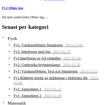
Fy1:Ohms lag
Du kan undersöka Ohms lag....
Senast per kategori
Fysik
Fy1: Växthuseffekten Simulering
, 2015-12-06
Fy2: Interferens med ljus
, 2021-01-15
Fy2:Interferens av två vågkällor
, 2021-01-06
Fy2: Undersöka brytningslagen
, 2020-12-30
Fy1: Växthuseffekten: Text och Simulering
, 2015-12-21
Fy1:Rätlinjig rörelse av laddningar i elektriska fält
, 2023-
01-04
Fy1: Atmosfären 1
, 2021-01-22
Fy1: Atmosfären 2
, 2020-12-29
Matematik