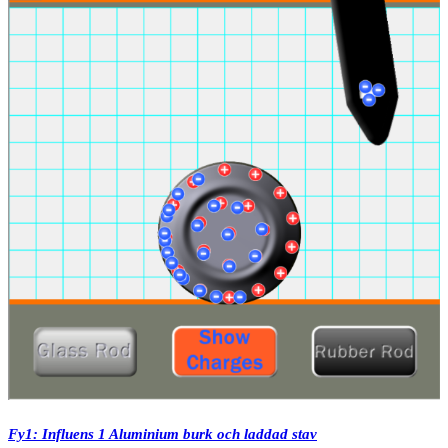
Fy1: Influens 1 Aluminium burk och laddad stav