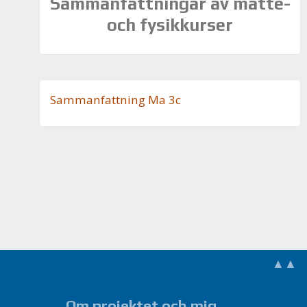
Sammanfattningar av matte-
och fysikkurser
Sam­man­fatt­ning Ma 3c
▲▲
Om projektet och mig