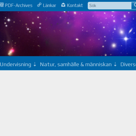
PDF-Archives
Länkar
Kontakt
Undervisning
Natur, samhälle & människan
Divers