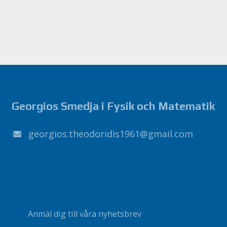
Georgios Smedja i Fysik och Matematik
1691sidirodoeht.soigroeg
@
liamg
.
moc
Anmäl dig till våra nyhetsbrev