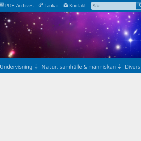
PDF-Archives
Länkar
Kontakt
Undervisning
Natur, samhälle & människan
Divers