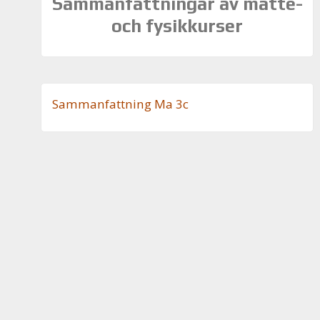
Sammanfattningar av matte-
och fysikkurser
Sam­man­fatt­ning Ma 3c