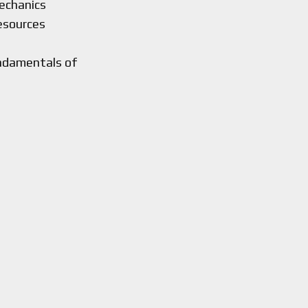
echanics
resources
undamentals of