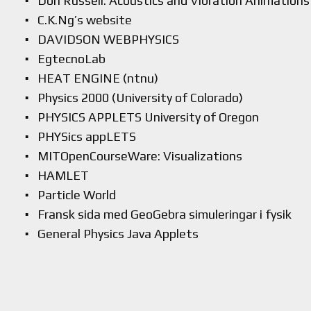
Don Russell: Acoustics and Vibration Animations
C.K.Ng’s website
DAVIDSON WEBPHYSICS
EgtecnoLab
HEAT ENGINE (ntnu)
Physics 2000 (University of Colorado)
PHYSICS APPLETS University of Oregon
PHYSics appLETS
MITOpenCourseWare: Visualizations
HAMLET
Particle World
Fransk sida med GeoGebra simuleringar i fysik
General Physics Java Applets