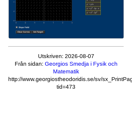
Utskriven: 2026-08-07
Från sidan:
Georgios Smedja i Fysik och
Matematik
http://www.georgiostheodoridis.se/sv/sx_PrintP
tid=473