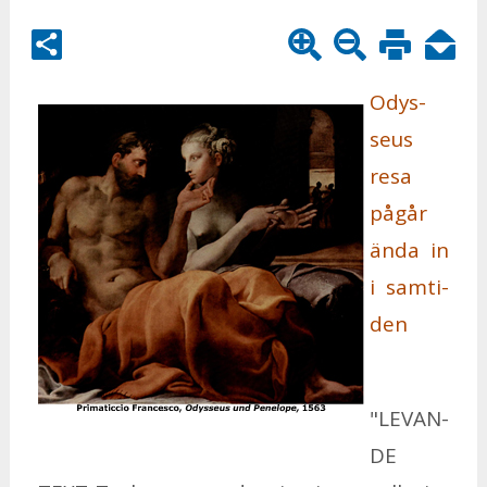
Odys­
seus
resa
på­går
ända in
i sam­ti­
den
"LE­VAN­
DE