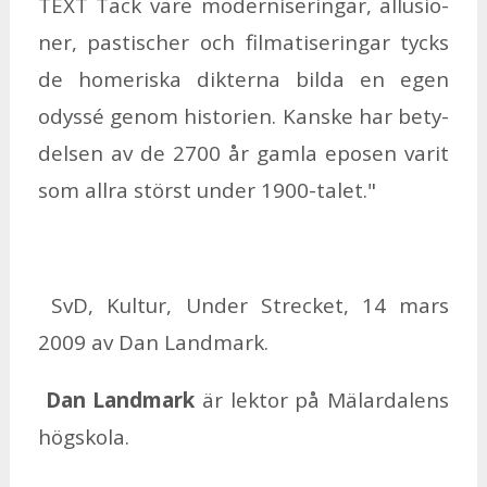
TEXT Tack vare mo­der­ni­se­ring­ar, al­lu­sio­
ner, pa­sti­scher och fil­ma­ti­se­ring­ar tycks
de ho­me­ris­ka ­dik­ter­na bil­da en egen
odys­sé ge­nom histo­ri­en. Kanske har be­ty­
del­sen av de 2700 år gam­la epo­sen va­rit
som all­ra störst un­der 1900-ta­let."
SvD, Kul­tur, Un­der Strec­ket, 14 mars
2009 av Dan Land­mark.
Dan Land­mark
är lek­tor på Mä­lar­da­lens
hög­sko­la.