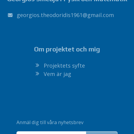
1691sidirodoeht.soigroeg
@
liamg
.
moc
Om projektet och mig
Projektets syfte
Vem är jag
Anmäl dig till våra nyhetsbrev