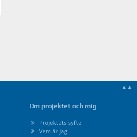
▲▲
Om projektet och mig
Projektets syfte
Vem är jag