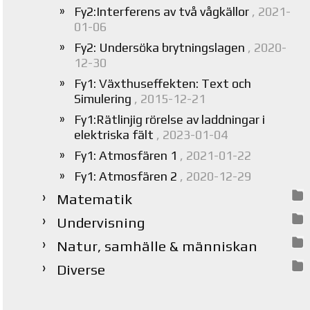
Fy2:Interferens av två vågkällor
, 2021-
01-06
Fy2: Undersöka brytningslagen
, 2020-
12-30
Fy1: Växthuseffekten: Text och
Simulering
, 2015-12-21
Fy1:Rätlinjig rörelse av laddningar i
elektriska fält
, 2023-01-04
Fy1: Atmosfären 1
, 2021-01-22
Fy1: Atmosfären 2
, 2020-12-29
Matematik
Undervisning
Natur, samhälle & människan
Diverse