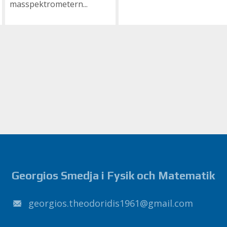
masspektrometern...
Georgios Smedja i Fysik och Matematik
1691sidirodoeht.soigroeg
@
liamg
.
moc