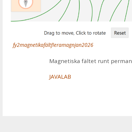
fy2magnetikafältfleramagnjan2026
Mag­ne­tis­ka fäl­tet runt per­ma­
JA­VA­LAB