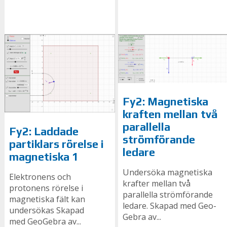
Fy2: Magnetiska
kraften mellan två
parallella
Fy2: Laddade
strömförande
partiklars rörelse i
ledare
magnetiska 1
Undersöka magnetiska
Elektronens och
krafter mellan två
protonens rörelse i
parallella strömförande
magnetiska fält kan
ledare. Ska­pad med Geo­
undersökas Ska­pad
Ge­bra av...
med Geo­Ge­bra av...