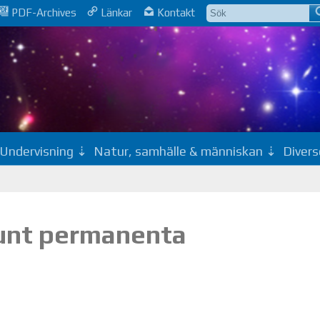
PDF-Archives
Länkar
Kontakt
Undervisning
Natur, samhälle & människan
Divers
runt permanenta