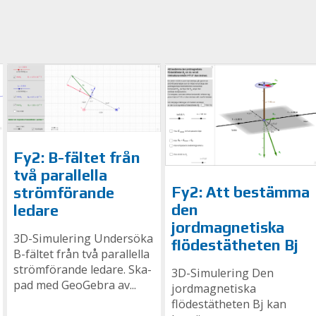
Fy2: B-fältet från
två parallella
Fy2: Att bestämma
strömförande
den
ledare
jordmagnetiska
3D-Simulering Undersöka
flödestätheten Bj
B-fältet från två parallella
strömförande ledare. Ska­
3D-Simulering Den
pad med Geo­Ge­bra av...
jordmagnetiska
flödestätheten Bj kan