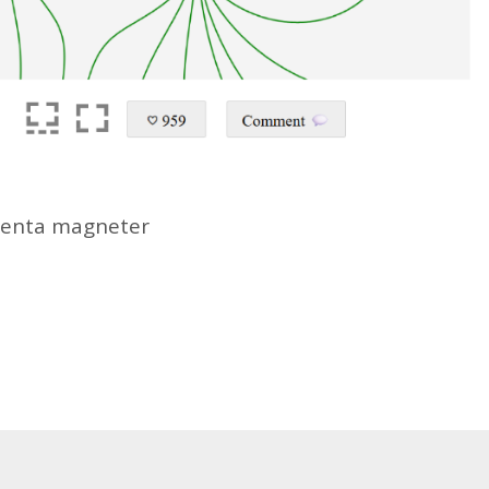
nen­ta mag­ne­ter