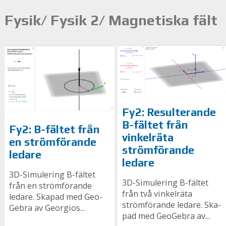
Fysik/ Fysik 2/ Magnetiska fält
Fy2: Resulterande
B-fältet från
Fy2: B-fältet från
vinkelräta
en strömförande
strömförande
ledare
ledare
3D-Simulering B-fältet
3D-Simulering B-fältet
från en strömförande
från två vinkelräta
ledare. Ska­pad med Geo­
strömförande ledare. Ska­
Ge­bra av Ge­or­gi­os...
pad med Geo­Ge­bra av...