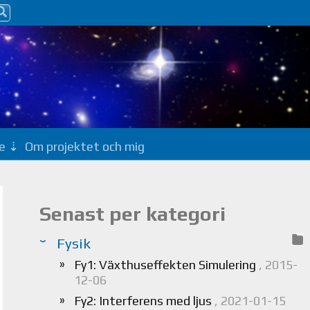
e
Om projektet och mig
Senast per kategori
Fysik
Fy1: Växthuseffekten Simulering
, 2015-
12-06
Fy2: Interferens med ljus
, 2021-01-15