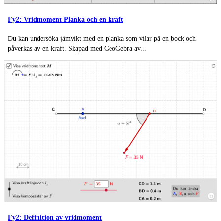
Fy2: Vridmoment Planka och en kraft
Du kan undersöka jämvikt med en planka som vilar på en bock och
påverkas av en kraft. Ska­pad med Geo­Ge­bra av...
Fy2: Definition av vridmoment