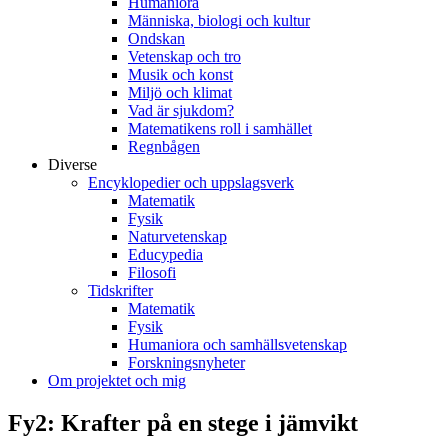
Humaniora
Människa, biologi och kultur
Ondskan
Vetenskap och tro
Musik och konst
Miljö och klimat
Vad är sjukdom?
Matematikens roll i samhället
Regnbågen
Diverse
Encyklopedier och uppslagsverk
Matematik
Fysik
Naturvetenskap
Educypedia
Filosofi
Tidskrifter
Matematik
Fysik
Humaniora och samhällsvetenskap
Forskningsnyheter
Om projektet och mig
Fy2: Krafter på en stege i jämvikt