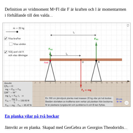
Definition av vridmoment M=Fl där F är kraften och l är momentarmen
i förhållande till den valda...
En planka vilar på två bockar
Jämvikt av en planka. Ska­pad med Geo­Ge­bra av Ge­or­gi­os The­odo­ri­dis...