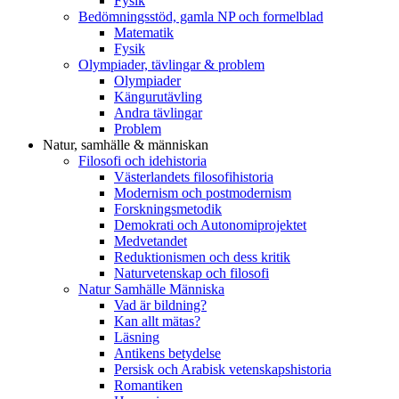
Fysik
Bedömningsstöd, gamla NP och formelblad
Matematik
Fysik
Olympiader, tävlingar & problem
Olympiader
Kängurutävling
Andra tävlingar
Problem
Natur, samhälle & människan
Filosofi och idehistoria
Västerlandets filosofihistoria
Modernism och postmodernism
Forskningsmetodik
Demokrati och Autonomiprojektet
Medvetandet
Reduktionismen och dess kritik
Naturvetenskap och filosofi
Natur Samhälle Människa
Vad är bildning?
Kan allt mätas?
Läsning
Antikens betydelse
Persisk och Arabisk vetenskapshistoria
Romantiken