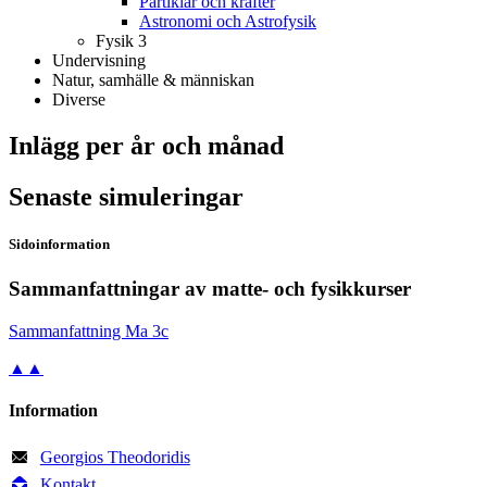
Partiklar och krafter
Astronomi och Astrofysik
Fysik 3
Undervisning
Natur, samhälle & människan
Diverse
Inlägg per år och månad
Senaste simuleringar
Sidoinformation
Sammanfattningar av matte- och fysikkurser
Sam­man­fatt­ning Ma 3c
▲▲
Information
Georgios Theodoridis
Kontakt