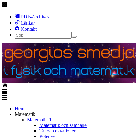
PDF-Archives
Länkar
Kontakt
Hem
Matematik
Matematik 1
Matematik och samhälle
Tal och ekvationer
Potenser