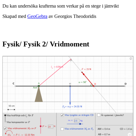
Du kan un­der­sö­ka kraf­ter­na som ver­kar på en ste­ge i jäm­vikt
Ska­pad med
Geo­Ge­bra
av Ge­or­gi­os The­odo­ri­dis
Fysik/ Fysik 2/ Vridmoment