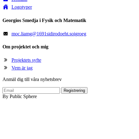
Logotyper
Georgios Smedja i Fysik och Matematik
moc
.
liamg
@
1691sidirodoeht.soigroeg
Om projektet och mig
Projektets syfte
Vem är jag
Anmäl dig till våra nyhetsbrev
By Public Sphere