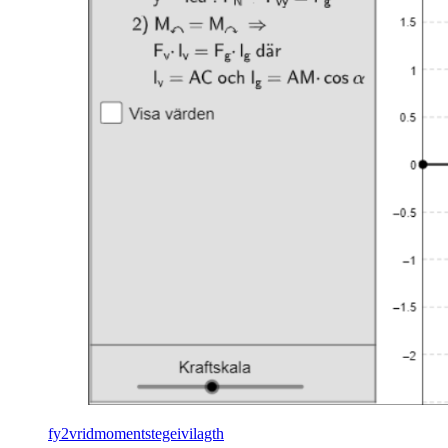
fy2vridmomentstegeivilagth