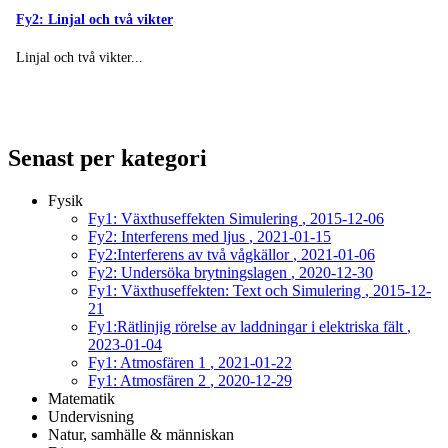
Fy2: Linjal och två vikter
Linjal och två vikter...
Senast per kategori
Fysik
Fy1: Växthuseffekten Simulering
, 2015-12-06
Fy2: Interferens med ljus
, 2021-01-15
Fy2:Interferens av två vågkällor
, 2021-01-06
Fy2: Undersöka brytningslagen
, 2020-12-30
Fy1: Växthuseffekten: Text och Simulering
, 2015-12-
21
Fy1:Rätlinjig rörelse av laddningar i elektriska fält
,
2023-01-04
Fy1: Atmosfären 1
, 2021-01-22
Fy1: Atmosfären 2
, 2020-12-29
Matematik
Undervisning
Natur, samhälle & människan