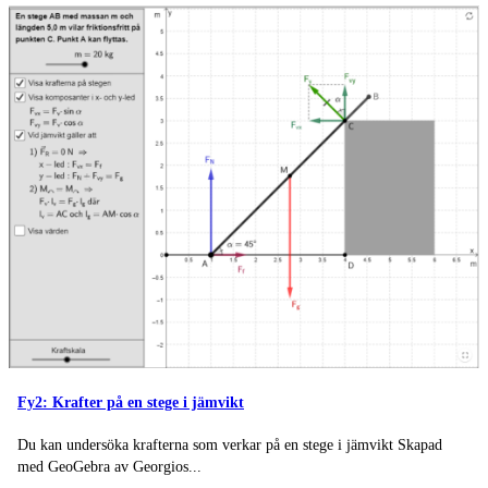
Fy2: Krafter på en stege i jämvikt
Du kan undersöka krafterna som verkar på en stege i jämvikt Ska­pad
med Geo­Ge­bra av Ge­or­gi­os...