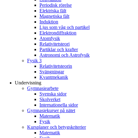
Periodisk rörelse
Elektriska fält
Magnetiska fält
Induktion
Ljus som våg och partikel
Elektrondiffraktion
Atomfysik
Relativitetsteori
Partiklar och krafter
Astronomi och Astrofysik
Fysik 3
Relativitetsteorin
Svängningar
Kvantmekanik
Undervisning
Gymnasiearbete
Svenska sidor
Skolverket
Internationella sidor
Gymnasiekurser på nätet
Matematik
Fysik
Kursplaner och betygskriterier
Matematik