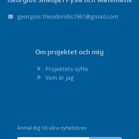
1691sidirodoeht.soigroeg
@
liamg
.
moc
Om projektet och mig
Projektets syfte
Vem är jag
Anmäl dig till våra nyhetsbrev