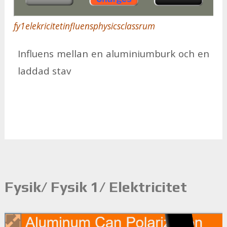
fy1elekricitetinfluensphysicsclassrum
In­flu­ens mel­lan en alu­mi­ni­um­burk och en
lad­dad stav
Fysik/ Fysik 1/ Elektricitet