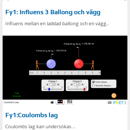
Fy1: Influens 3 Ballong och vägg
Influens mellan en laddad ballong och en vägg...
Fy1:Coulombs lag
Coulombs lag kan undersökas ...