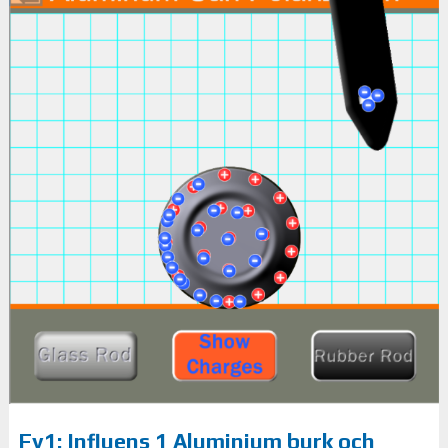
Fy1: Influens 1 Aluminium burk och