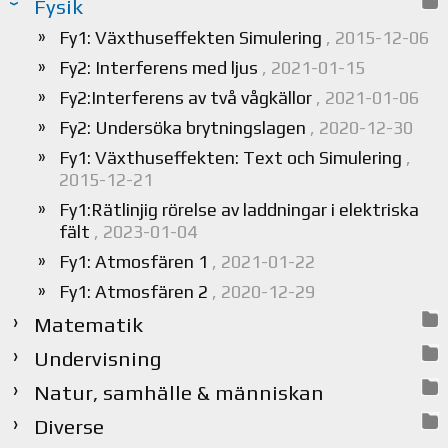
Fysik
Fy1: Växthuseffekten Simulering
, 2015-12-06
Fy2: Interferens med ljus
, 2021-01-15
Fy2:Interferens av två vågkällor
, 2021-01-06
Fy2: Undersöka brytningslagen
, 2020-12-30
Fy1: Växthuseffekten: Text och Simulering
,
2015-12-21
Fy1:Rätlinjig rörelse av laddningar i elektriska
fält
, 2023-01-04
Fy1: Atmosfären 1
, 2021-01-22
Fy1: Atmosfären 2
, 2020-12-29
Matematik
Undervisning
Natur, samhälle & människan
Diverse