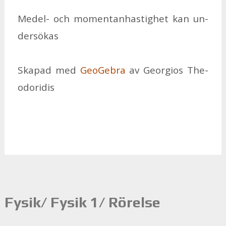
Me­del- och mo­men­tan­has­tig­het kan un­
der­sö­kas
Ska­pad med
Geo­Ge­bra
av Ge­or­gi­os The­
odo­ri­dis
Fysik/ Fysik 1/ Rörelse