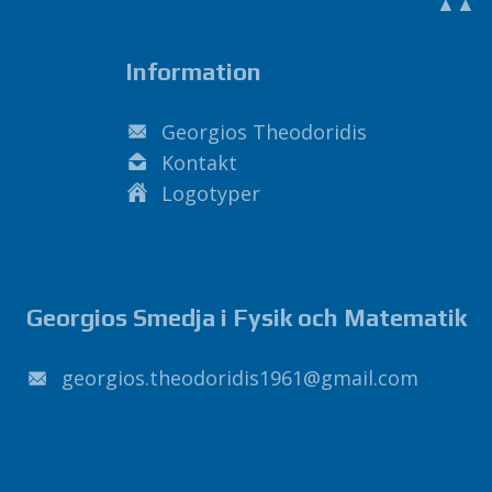
▲▲
Information
Georgios Theodoridis
Kontakt
Logotyper
Georgios Smedja i Fysik och Matematik
1691sidirodoeht.soigroeg
@
liamg
.
moc