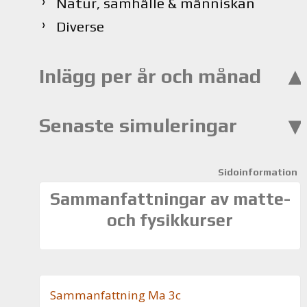
Natur, samhälle & människan
Diverse
Inlägg per år och månad
Senaste simuleringar
Sidoinformation
Sammanfattningar av matte-
och fysikkurser
Sam­man­fatt­ning Ma 3c