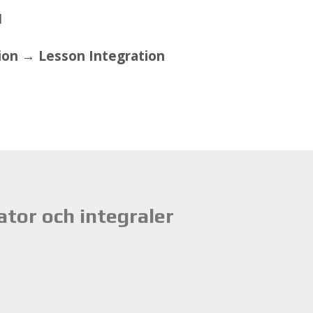
l
on → Les­son In­teg­ra­tion
tor och integraler