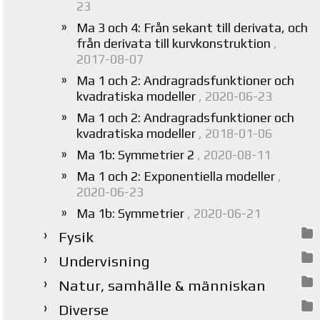
23
Ma 3 och 4: Från sekant till derivata, och
från derivata till kurvkonstruktion
,
2017-08-07
Ma 1 och 2: Andragradsfunktioner och
kvadratiska modeller
, 2020-06-23
Ma 1 och 2: Andragradsfunktioner och
kvadratiska modeller
, 2018-01-06
Ma 1b: Symmetrier 2
, 2020-08-11
Ma 1 och 2: Exponentiella modeller
,
2020-06-23
Ma 1b: Symmetrier
, 2020-06-21
Fysik
Undervisning
Natur, samhälle & människan
Diverse