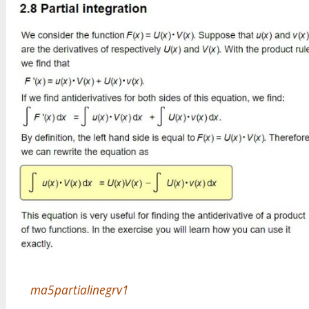
ma5partialinegrv1