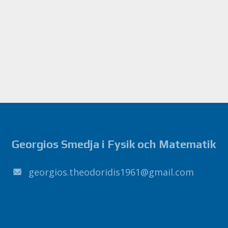
Georgios Smedja i Fysik och Matematik
1691sidirodoeht.soigroeg
@
liamg
.
moc