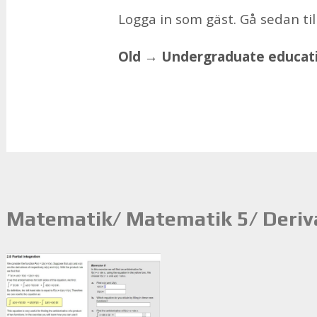
Log­ga in som gäst. Gå se­dan til
Old → Un­der­gradu­a­te educa­ti
Matematik/ Matematik 5/ Deriva