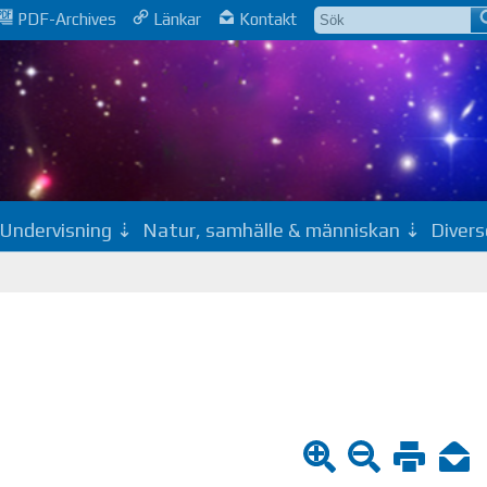
PDF-Archives
Länkar
Kontakt
Undervisning
Natur, samhälle & människan
Divers