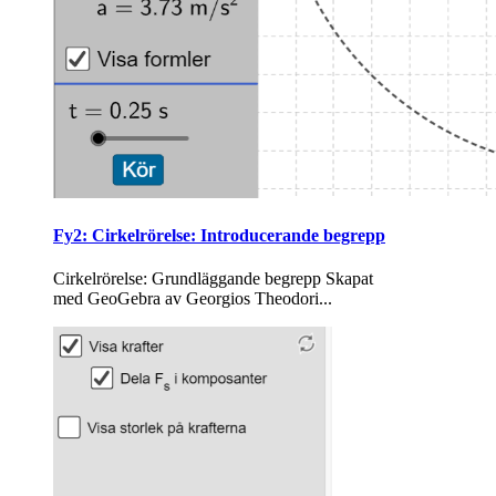
Fy2: Cirkelrörelse: Introducerande begrepp
Cirkelrörelse: Grundläggande begrepp Ska­pat
med Geo­Ge­bra av Ge­or­gi­os The­odo­ri­...