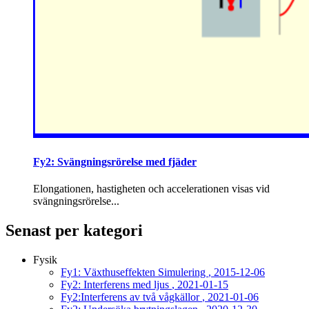
Fy2: Svängningsrörelse med fjäder
Elongationen, hastigheten och accelerationen visas vid
svängningsrörelse...
Senast per kategori
Fysik
Fy1: Växthuseffekten Simulering
, 2015-12-06
Fy2: Interferens med ljus
, 2021-01-15
Fy2:Interferens av två vågkällor
, 2021-01-06