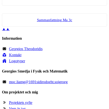
Sam­man­fatt­ning Ma 3c
▲▲
Information
Georgios Theodoridis
Kontakt
Logotyper
Georgios Smedja i Fysik och Matematik
moc
.
liamg
@
1691sidirodoeht.soigroeg
Om projektet och mig
Projektets syfte
Vem är jag