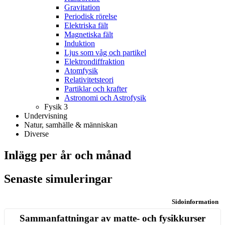
Gravitation
Periodisk rörelse
Elektriska fält
Magnetiska fält
Induktion
Ljus som våg och partikel
Elektrondiffraktion
Atomfysik
Relativitetsteori
Partiklar och krafter
Astronomi och Astrofysik
Fysik 3
Undervisning
Natur, samhälle & människan
Diverse
Inlägg per år och månad
Senaste simuleringar
Sidoinformation
Sammanfattningar av matte- och fysikkurser