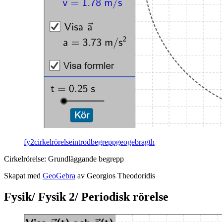
fy2cirkelrörelseintrodbegreppgeogebragth
Cir­kel­rö­rel­se: Grund­läg­gan­de be­grepp
Ska­pat med
Geo­Ge­bra
av Ge­or­gi­os The­odo­ri­dis
Fysik/ Fysik 2/ Periodisk rörelse