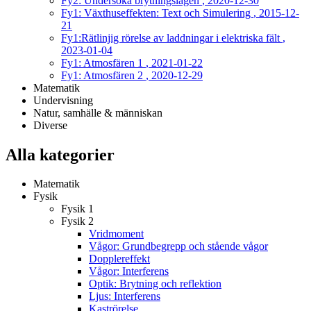
Fy2: Undersöka brytningslagen
, 2020-12-30
Fy1: Växthuseffekten: Text och Simulering
, 2015-12-
21
Fy1:Rätlinjig rörelse av laddningar i elektriska fält
,
2023-01-04
Fy1: Atmosfären 1
, 2021-01-22
Fy1: Atmosfären 2
, 2020-12-29
Matematik
Undervisning
Natur, samhälle & människan
Diverse
Alla kategorier
Matematik
Fysik
Fysik 1
Fysik 2
Vridmoment
Vågor: Grundbegrepp och stående vågor
Dopplereffekt
Vågor: Interferens
Optik: Brytning och reflektion
Ljus: Interferens
Kaströrelse