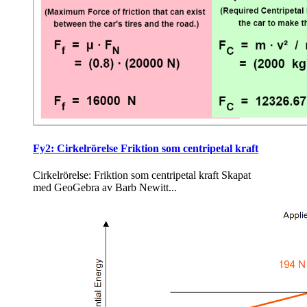
Fy2: Cirkelrörelse Friktion som centripetal kraft
Cirkelrörelse: Friktion som centripetal kraft Ska­pat
med Geo­Ge­bra av Barb Newitt...