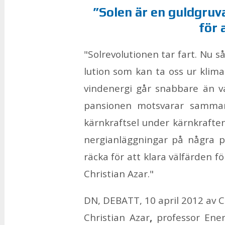
”So­len är en guld­gru­
för a
"Sol­re­vo­lu­tio­nen tar fart. Nu sås
lu­tion som kan ta oss ur kli­mat­
vin­de­ner­gi går snab­ba­re än v
pan­sio­nen mot­sva­rar sam­man­
kärn­kraft­s­el un­der kärn­kraf­te
ner­gi­an­lägg­ning­ar på någ­ra 
räc­ka för att kla­ra väl­fär­den fö
Christi­an Azar."
DN, DE­BATT, 10 april 2012 av Ch
Christi­an Azar
,
pro­fes­sor Ener