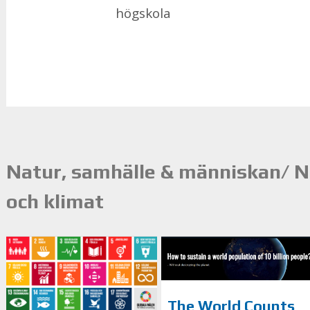
hög­sko­la
Natur, samhälle & människan/ N
och klimat
The World Counts