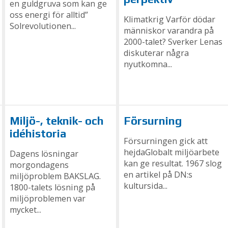
en guldgruva som kan ge
oss energi för alltid”
Klimatkrig Varför dödar
Solrevolutionen...
människor varandra på
2000-talet? Sverker Lenas
diskuterar några
nyutkomna...
Miljö-, teknik- och
Försurning
idéhistoria
Försurningen gick att
hejdaGlobalt miljöarbete
Dagens lösningar
kan ge resultat. 1967 slog
morgondagens
en artikel på DN:s
miljöproblem BAKSLAG.
kultursida...
1800-talets lösning på
miljöproblemen var
mycket...