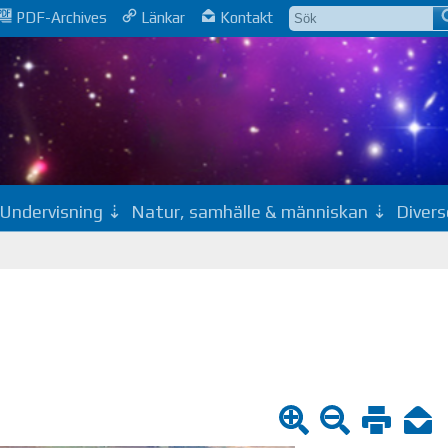
PDF-Archives
Länkar
Kontakt
Undervisning
Natur, samhälle & människan
Divers