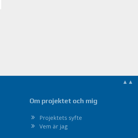
▲▲
Om projektet och mig
Projektets syfte
Vem är jag