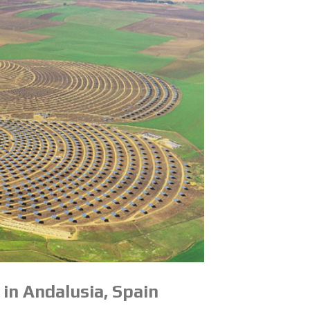
in An­da­lu­sia, Spain