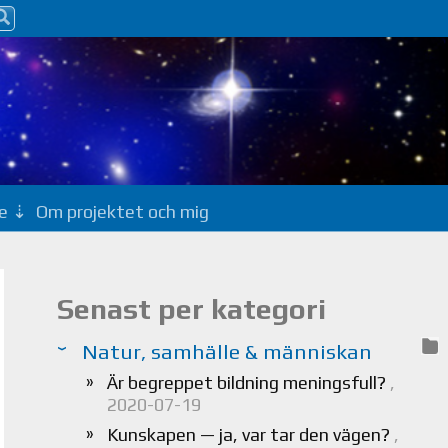
e
Om projektet och mig
Senast per kategori
Natur, samhälle & människan
Är begreppet bildning meningsfull?
,
2020-07-19
Kunskapen — ja, var tar den vägen?
,