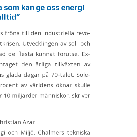
va som kan ge oss ener­gi
ll­tid”
 frö­na till den in­dust­ri­el­la re­vo­
kri­sen. Ut­veck­ling­en av sol- och
ad de fles­ta kun­nat för­ut­se. Ex­
ta­get den år­li­ga till­väx­ten av
ns gla­da da­gar på 70-ta­let. So­le­
pro­cent av värl­dens ök­nar skul­le
r 10 mil­jar­der män­ni­skor, skri­ver
risti­an Azar
­gi och Mil­jö, Chal­mers tek­nis­ka