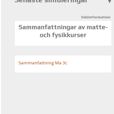
Sidoinformation
Sammanfattningar av matte-
och fysikkurser
Sam­man­fatt­ning Ma 3c