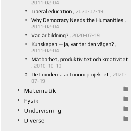
2011-02-04
Liberal education
, 2020-07-19
Why Democracy Needs the Humanities
,
2011-02-04
Vad är bildning?
, 2020-07-19
Kunskapen — ja, var tar den vägen?
,
2011-02-04
Mätbarhet, produktivitet och kreativitet
, 2010-10-10
Det moderna autonomiprojektet
, 2020-
07-19
Matematik
Fysik
Undervisning
Diverse