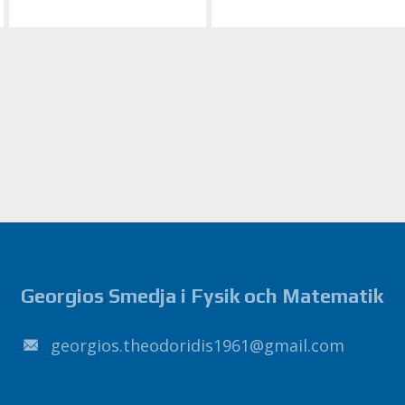
Georgios Smedja i Fysik och Matematik
1691sidirodoeht.soigroeg
@
liamg
.
moc