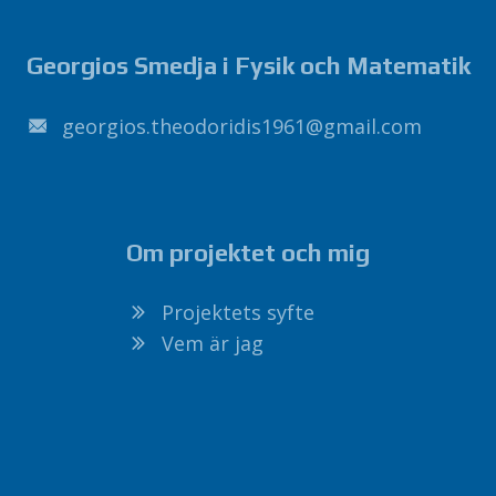
Georgios Smedja i Fysik och Matematik
1691sidirodoeht.soigroeg
@
liamg
.
moc
Om projektet och mig
Projektets syfte
Vem är jag