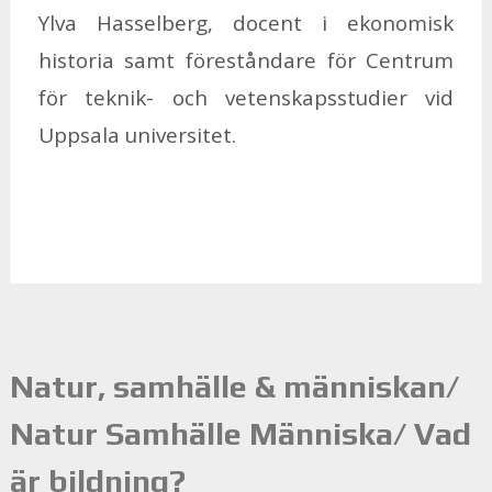
Ylva Has­sel­berg, do­cent i eko­no­misk
histo­ria samt fö­re­stån­da­re för Cent­rum
för tek­nik- och ve­ten­skaps­stu­di­er vid
Upp­sa­la uni­ver­si­tet.
Natur, samhälle & människan/
Natur Samhälle Människa/ Vad
är bildning?