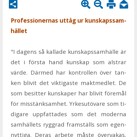
Pro­fes­sio­ner­nas ut­tåg ur kun­skaps­sam­
häl­let
"I da­gens så kal­la­de kun­skaps­sam­häl­le är
det i förs­ta hand kun­skap som alst­rar
vär­de. Där­med har kon­trol­len över tan­
ken bli­vit det vik­ti­gas­te makt­med­let. De
som be­sit­ter kun­ska­per har bli­vit fö­re­mål
för miss­tänk­sam­het. Yr­kes­ut­ö­va­re som ti­
di­ga­re upp­fat­ta­des som det mo­der­na
sam­häl­lets rygg­rad fram­ställs som egen­
nyt­ti­ga. De­ras ar­be­te mås­te över­va­kas,