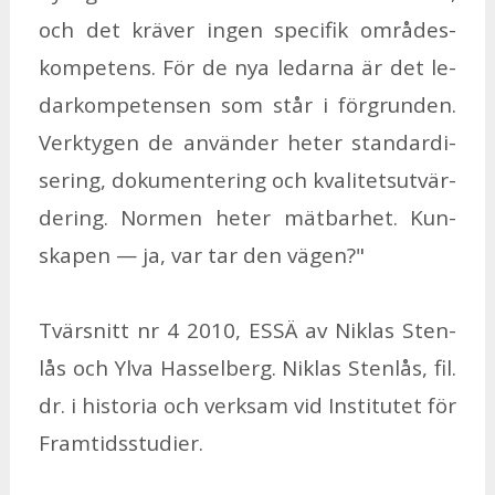
och det krä­ver ing­en spe­ci­fik om­rå­des­
kom­pe­tens. För de nya le­dar­na är det le­
dar­kom­pe­ten­sen som står i för­grun­den.
Verk­ty­gen de an­vän­der he­ter stan­dar­di­
se­ring, do­ku­men­te­ring och kva­li­tets­ut­vär­
de­ring. Nor­men he­ter mät­bar­het. Kun­
ska­pen — ja, var tar den vägen?"
Tvär­snitt nr 4 2010, ESSÄ av Niklas Sten­
lås och Ylva Has­sel­berg. Niklas Sten­lås, fil.
dr. i histo­ria och verk­sam vid In­sti­tu­tet för
Fram­tids­stu­di­er.