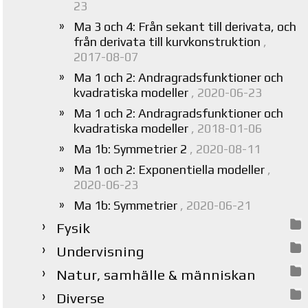
23
Ma 3 och 4: Från sekant till derivata, och
från derivata till kurvkonstruktion
,
2017-08-07
Ma 1 och 2: Andragradsfunktioner och
kvadratiska modeller
, 2020-06-23
Ma 1 och 2: Andragradsfunktioner och
kvadratiska modeller
, 2018-01-06
Ma 1b: Symmetrier 2
, 2020-08-11
Ma 1 och 2: Exponentiella modeller
,
2020-06-23
Ma 1b: Symmetrier
, 2020-06-21
Fysik
Undervisning
Natur, samhälle & människan
Diverse