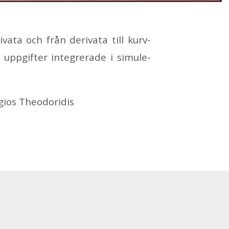
­va­ta och från de­ri­va­ta till kurv­
p­gif­ter in­te­gre­ra­de i si­mu­le­
i­os The­odo­ri­dis