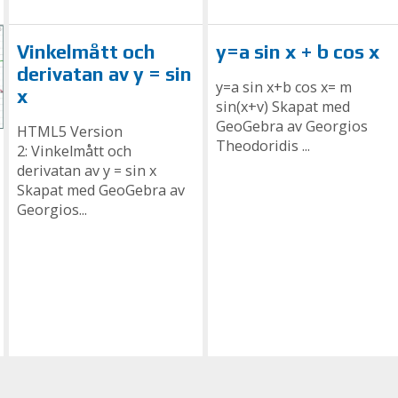
Vinkelmått och
y=a sin x + b cos x
derivatan av y = sin
y=a sin x+b cos x= m
x
sin(x+v) Skapat med
GeoGebra av Georgios
HTML5 Version
Theodoridis ...
2: Vinkelmått och
derivatan av y = sin x
Skapat med GeoGebra av
Georgios...