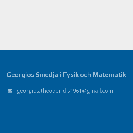
Georgios Smedja i Fysik och Matematik
1691sidirodoeht.soigroeg
@
liamg
.
moc