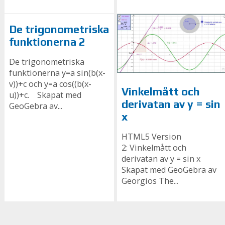
De trigonometriska
funktionerna 2
De trigonometriska
funktionerna y=a sin(b(x-
v))+c och y=a cos((b(x-
Vinkelmått och
u))+c. Skapat med
derivatan av y = sin
GeoGebra av...
x
HTML5 Version
2: Vinkelmått och
derivatan av y = sin x
Skapat med GeoGebra av
Georgios The...