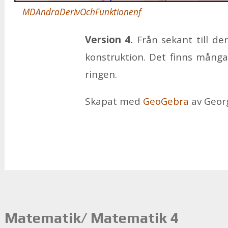
MDAndraDerivOchFunktionenf
Ver­sion 4.
Från se­kant till de­ri
kon­struk­tion. Det finns många up
ring­en.
Ska­pat med
Geo­Ge­bra
av Ge­or­g
Matematik/ Matematik 4