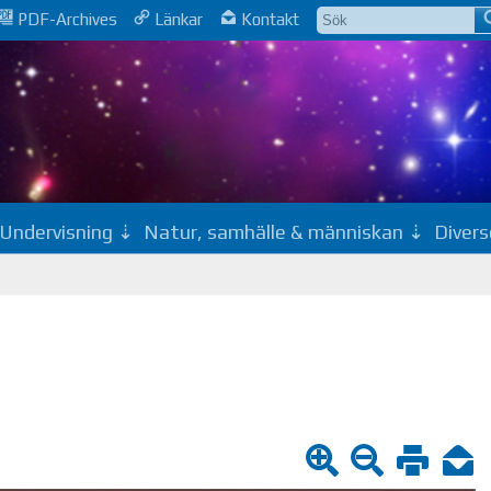
PDF-Archives
Länkar
Kontakt
Undervisning
Natur, samhälle & människan
Divers