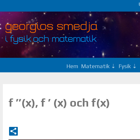
Hem
Matematik
Fysik
f ’’(x), f ’ (x) och f(x)