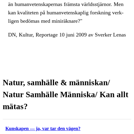
än hu­man­ve­ten­ska­per­nas främs­ta världs­stjär­nor. Men
kan kva­li­te­ten på hu­man­ve­ten­skap­lig forsk­ning verk­
li­gen be­dö­mas med mi­niräk­na­re?"
DN, Kul­tur, Re­por­tage 10 juni 2009 av Sver­ker Le­nas
Natur, samhälle & människan/
Natur Samhälle Människa/ Kan allt
mätas?
Kunskapen — ja, var tar den vägen?