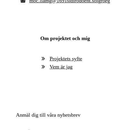
moc
.
liamg
@
1691sidirodoeht.soigroeg
Om projektet och mig
Projektets syfte
Vem är jag
Anmäl dig till våra nyhetsbrev