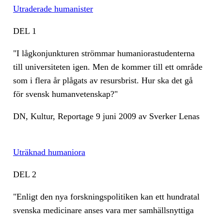
Ut­ra­de­ra­de hu­ma­nis­ter
DEL 1
"I låg­kon­junk­tu­ren ström­mar hu­ma­nio­rastu­den­ter­na
till uni­ver­si­te­ten igen. Men de kom­mer till ett om­rå­de
som i fle­ra år plå­gats av re­surs­brist. Hur ska det gå
för svensk hu­man­ve­ten­skap?"
DN, Kul­tur, Re­por­tage 9 juni 2009 av Sver­ker Le­nas
Ut­räk­nad hu­ma­nio­ra
DEL 2
"En­ligt den nya forsk­nings­po­li­ti­ken kan ett hund­ra­tal
­svens­ka me­di­ci­na­re an­ses vara mer sam­hälls­nyt­ti­ga