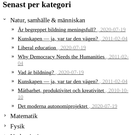
Senast per kategori
Natur, samhälle & människan
Är begreppet bildning meningsfull?
, 2020-07-19
Kunskapen — ja, var tar den vägen?
, 2011-02-04
Liberal education
, 2020-07-19
Why Democracy Needs the Humanities
, 2011-02-
04
Vad är bildning?
, 2020-07-19
Kunskapen — ja, var tar den vägen?
, 2011-02-04
Mätbarhet, produktivitet och kreativitet
, 2010-10-
10
Det moderna autonomiprojektet
, 2020-07-19
Matematik
Fysik