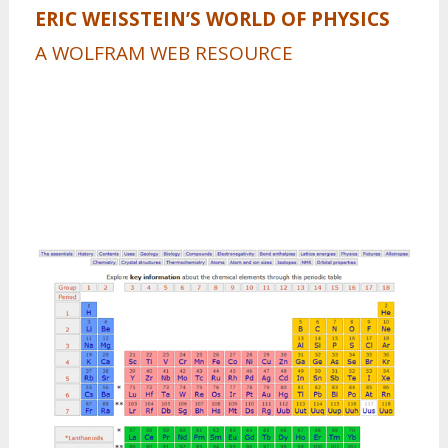
ERIC WEIS­S­TE­IN’S WORLD OF PHY­SICS
A WOL­FRAM WEB RE­SOUR­CE