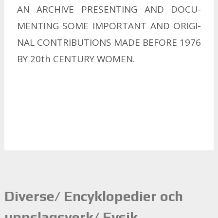
AN AR­CHI­VE PRE­SEN­TING AND DOCU­
MEN­TING SOME IM­POR­TANT AND ORI­GI­
NAL CON­TRI­BU­TIONS MADE BE­FO­RE 1976
BY 20th CEN­TU­RY WO­MEN.
Diverse/ Encyklopedier och
uppslagsverk/ Fysik