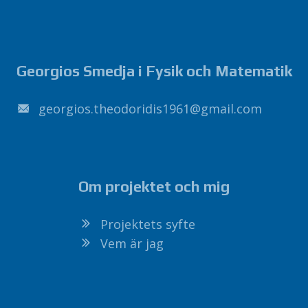
Georgios Smedja i Fysik och Matematik
1691sidirodoeht.soigroeg
@
liamg
.
moc
Om projektet och mig
Projektets syfte
Vem är jag