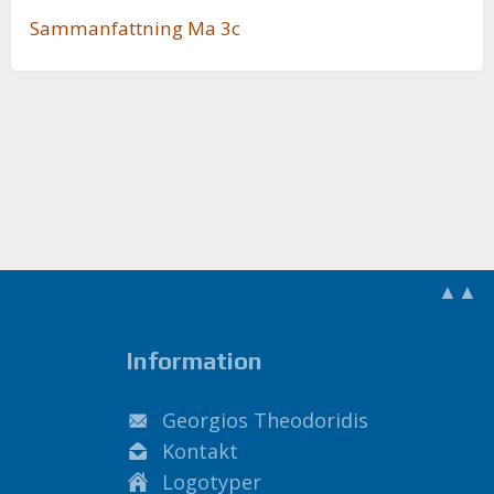
Sam­man­fatt­ning Ma 3c
▲▲
Information
Georgios Theodoridis
Kontakt
Logotyper