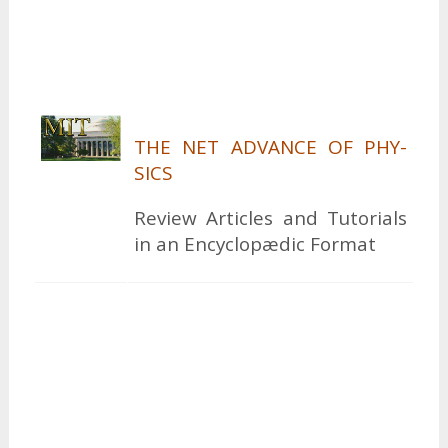
THE NET AD­VAN­CE OF PHY­
SICS
Re­vi­ew Ar­ticles and Tu­to­ri­als
in an En­cyclopæ­dic For­mat