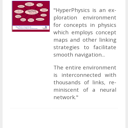
"Hy­perPhy­sics is an ex­
plo­ra­tion en­vi­ron­ment
for con­cepts in phy­sics
which employs con­cept
maps and ot­her lin­king
stra­te­gi­es to fa­ci­li­ta­te
smooth na­vi­ga­tion...
The en­ti­re en­vi­ron­ment
is in­ter­con­nec­ted with
thousands of links, re­
mi­ni­scent of a neu­ral
network."