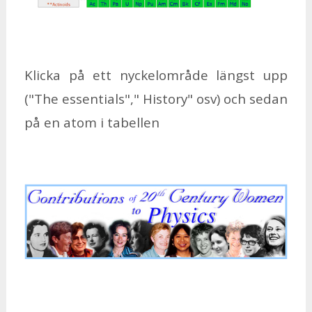
Klic­ka på ett nyc­kel­om­rå­de längst upp
("The es­sen­ti­als"," Histo­ry" osv) och se­dan
på en atom i ta­bel­len